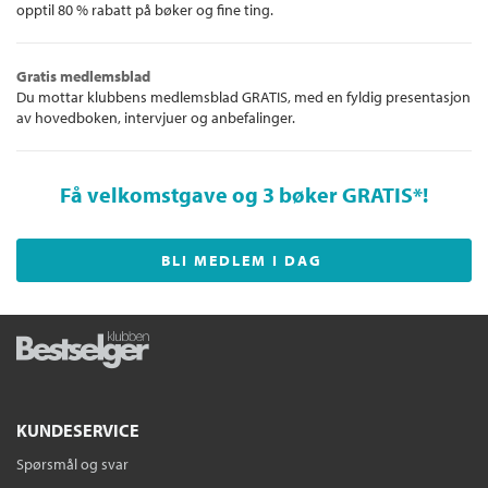
opptil 80 % rabatt på bøker og fine ting.
Gratis medlemsblad
Du mottar klubbens medlemsblad GRATIS, med en fyldig presentasjon
av hovedboken, intervjuer og anbefalinger.
Få velkomstgave og 3 bøker GRATIS
*!
BLI MEDLEM I DAG
KUNDESERVICE
Spørsmål og svar