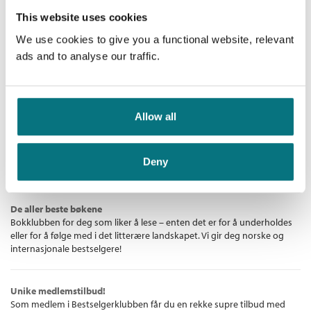
This website uses cookies
Livshjulet
We use cookies to give you a functional website, relevant
Cornelius Jakhelln
ads and to analyse our traffic.
Innbundet
Kjøp
Pris
349,–
Allow all
Deny
Bestselgerklubben - De beste boknyhetene
De aller beste bøkene
Bokklubben for deg som liker å lese – enten det er for å underholdes
eller for å følge med i det litterære landskapet. Vi gir deg norske og
internasjonale bestselgere!
Unike medlemstilbud!
Som medlem i Bestselgerklubben får du en rekke supre tilbud med