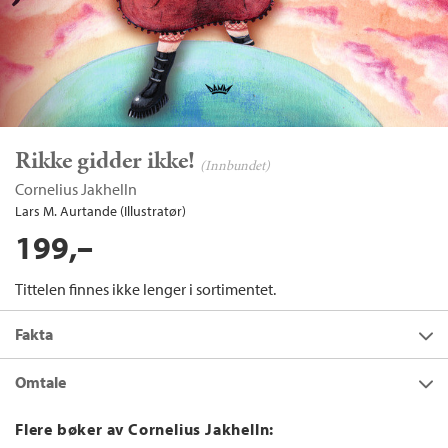
Rikke gidder ikke!
(Innbundet)
Cornelius Jakhelln
Lars M. Aurtande (Illustratør)
199,–
Tittelen finnes ikke lenger i sortimentet.
Fakta
Forfatter:
Cornelius Jakhelln
Omtale
Utgivelsesår:
2008
Rikke er lillesøster. Alltid må Rikke gjøre som de voksne sier. Og
Flere bøker av Cornelius Jakhelln:
Innbinding:
Innbundet
storebroren Simen er alltid slem og dum.