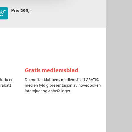
Pris
299,–
Kjøp
Gratis medlemsblad
år du en
Du mottar klubbens medlemsblad GRATIS,
 rabatt
med en fyldig presentasjon av hovedboken,
intervjuer og anbefalinger.