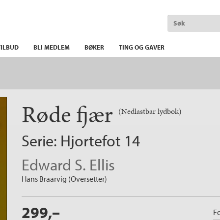
ILBUD
BLI MEDLEM
BØKER
TING OG GAVER
Røde fjær
(Nedlastbar lydbok)
Serie:
Hjortefot
14
Edward S. Ellis
Hans Braarvig (Oversetter)
299,–
Fo