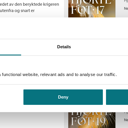
r ledet av den beryktede krigeren
Ne
 utenfra og snart er
(1840 – 1916) levde samtidig
ent er han kanskje for bøkene
de naturbeskrivelser og
 tilbake til et annet sted og en
Details
D
å gi innsikt i og forståelse for
Hj
ng. Samtidig er de produkter av
 holdninger som vi i dag
Ne
functional website, relevant ads and to analyse our traffic.
Deny
D
Hj
Ne