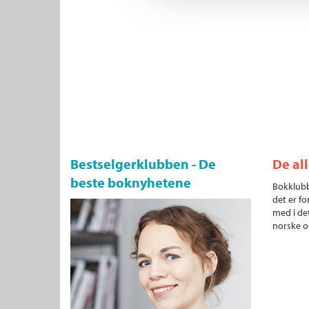
Bestselgerklubben - De
De al
beste boknyhetene
Bokklubb
det er fo
med i det
norske o