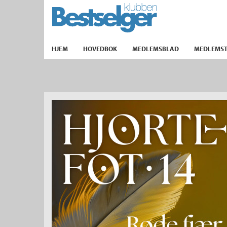
TIL FORSIDEN
HJEM
HOVEDBOK
MEDLEMSBLAD
MEDLEMST
k
lad
ilbud
m
aver
ice