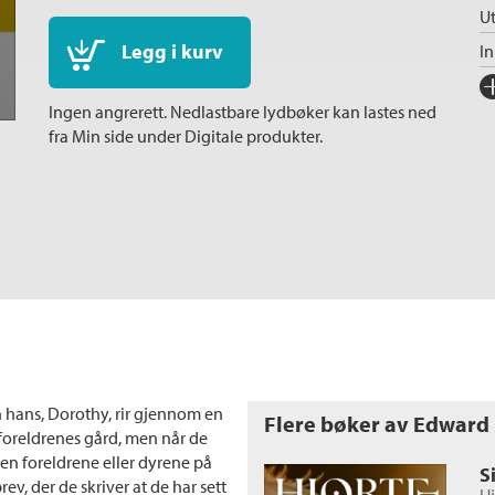
Ut
Legg i kurv
I
Fo
Ingen angrerett. Nedlastbare lydbøker kan lastes ned
Sp
fra Min side under Digitale produkter.
I
Ka
In
Sp
Ko
Fi
Or
 hans, Dorothy, rir gjennom en
Ov
Flere bøker av Edward S
 foreldrenes gård, men når de
Se
en foreldrene eller dyrene på
S
rev, der de skriver at de har sett
S
Hj