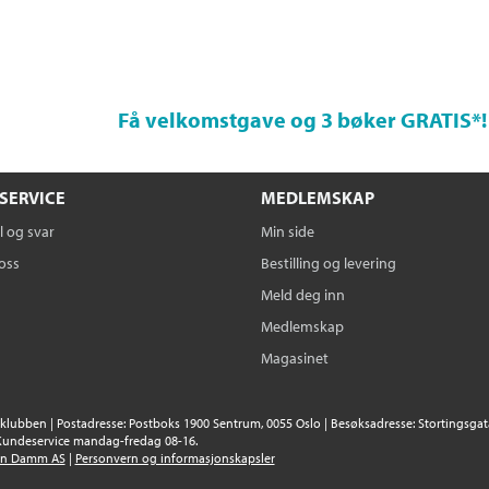
Få velkomstgave og 3 bøker GRATIS
*!
SERVICE
MEDLEMSKAP
 og svar
Min side
oss
Bestilling og levering
Meld deg inn
Medlemskap
Magasinet
klubben | Postadresse: Postboks 1900 Sentrum, 0055 Oslo | Besøksadresse: Stortingsgata 
Kundeservice mandag-fredag 08-16.
en Damm AS
|
Personvern og informasjonskapsler