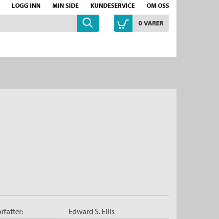
LOGG INN
MIN SIDE
KUNDESERVICE
OM OSS
0
VARER
rfatter:
Edward S. Ellis