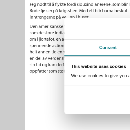
seg nødt til å flykte fordi siouxindianerene, som bli
Røde fjør, er på krigsstien. Med ett blir barna beskutt
inntrengerne på vei inn i huset.
Den amerikanske forfatteren Edward Sylvester Ellis 
som de store indianerkrigene på 1870-tallet. Best kj
om Hjortefot, en amerikansk urinnvåner. Med malen
spennende actionscener, transporterer forfatteren oss
Consent
helt annen tid enn vår. Bøkene om Hjortefot bidrar til 
en del av verdenshistorien og sivilisasjonens utvikli
sin tid og kan derfor inneholde ord, beskrivelser og
This website uses cookies
oppfatter som støtende.
We use cookies to give you a 