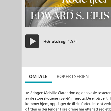
Hør utdrag
(1:57)
Start/pause
OMTALE
BØKER I SERIEN
16-åringen Melville Clarendon og den vesle søsteren
av de store skogene i Sør-Minnesota. De er på vei til
kommer hjem, oppdager de til sin forferdelse at verk
gården er der lenger. Foreldrene har etterlatt seg et b