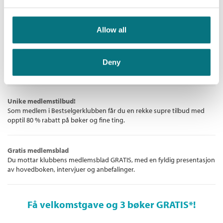
Bestselgerklubben - De beste boknyhetene
Allow all
De aller beste bøkene
Bokklubben for deg som liker å lese – enten det er for å underholdes
eller for å følge med i det litterære landskapet. Vi gir deg norske og
Deny
internasjonale bestselgere!
Unike medlemstilbud!
Som medlem i Bestselgerklubben får du en rekke supre tilbud med
opptil 80 % rabatt på bøker og fine ting.
Gratis medlemsblad
Du mottar klubbens medlemsblad GRATIS, med en fyldig presentasjon
av hovedboken, intervjuer og anbefalinger.
Få velkomstgave og 3 bøker GRATIS
*!