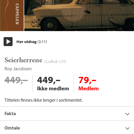
Hør utdrag
(3:11)
Start/pause
Seierherrene
(Lydbok-CD)
Roy Jacobsen
449,–
449,–
79,–
Ikke medlem
Medlem
Tittelen finnes ikke lenger i sortimentet.
Fakta
Forfatter:
Roy Jacobsen
Omtale