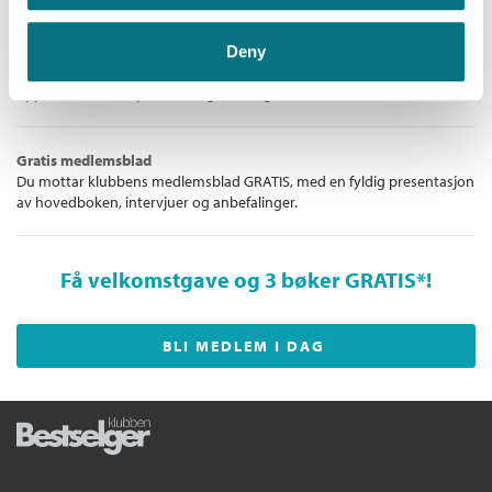
og ble samme år innstilt til Nordisk Råds Litteraturpris.
Unike medlemstilbud!
Deny
Som medlem i Bestselgerklubben får du en rekke supre tilbud med
opptil 80 % rabatt på bøker og fine ting.
Gratis medlemsblad
Du mottar klubbens medlemsblad GRATIS, med en fyldig presentasjon
av hovedboken, intervjuer og anbefalinger.
Få velkomstgave og 3 bøker GRATIS
*!
BLI MEDLEM I DAG