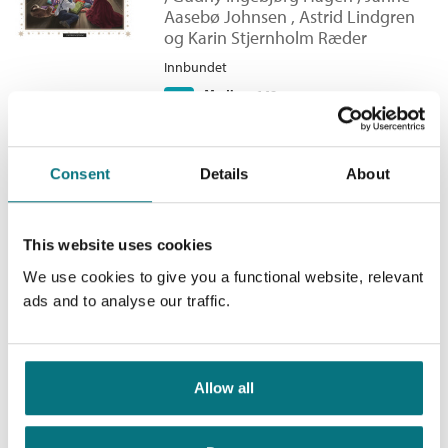
Aasebø Johnsen
,
Astrid Lindgren
og
Karin Stjernholm Ræder
Innbundet
Medlem
149,–
Kjøp
329,–
Ikke medlem
329,–
Consent
Details
About
Karsten og Petra - Året rundt
This website uses cookies
Karsten og Petra-bøkene /
Tor Åge
Bringsværd
We use cookies to give you a functional website, relevant
ads and to analyse our traffic.
Innbundet
Medlem
179,–
Kjøp
299,–
Ikke medlem
299,–
Allow all