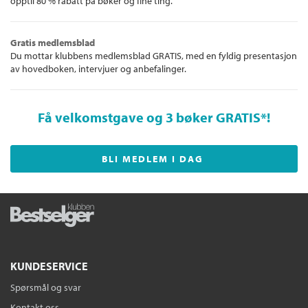
opptil 80 % rabatt på bøker og fine ting.
Gratis medlemsblad
Du mottar klubbens medlemsblad GRATIS, med en fyldig presentasjon
av hovedboken, intervjuer og anbefalinger.
Få velkomstgave og 3 bøker GRATIS
*!
BLI MEDLEM I DAG
KUNDESERVICE
Spørsmål og svar
Kontakt oss