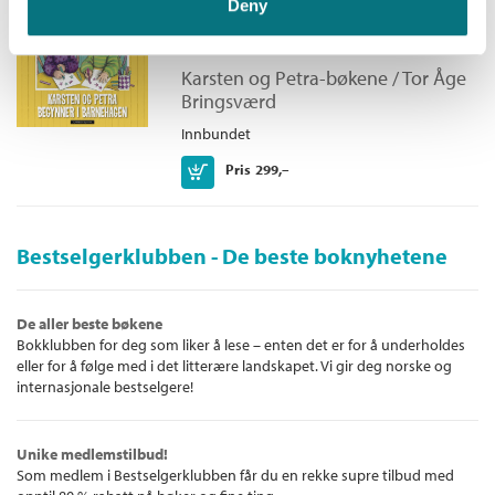
Karsten og Petra begynner i
Deny
barnehagen
Karsten og Petra-bøkene /
Tor Åge
Bringsværd
Innbundet
Kjøp
Pris
299,–
Bestselgerklubben - De beste boknyhetene
De aller beste bøkene
Bokklubben for deg som liker å lese – enten det er for å underholdes
eller for å følge med i det litterære landskapet. Vi gir deg norske og
internasjonale bestselgere!
Unike medlemstilbud!
Som medlem i Bestselgerklubben får du en rekke supre tilbud med