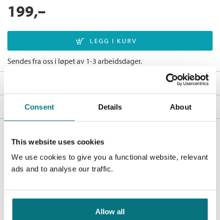
199,–
Sendes fra oss i løpet av 1-3 arbeidsdager.
Fakta
Innbinding:
Heftet
Omtale
Consent
Details
About
Språk:
Bokmål
Ingen omtale
Bøker i serien
ISBN/EAN:
9788202696948
This website uses cookies
Antall sider:
400
Bestselgerklubben - De beste boknyhetene
We use cookies to give you a functional website, relevant
Originaltittel:
Sunny days and sea breezes
ads and to analyse our traffic.
Serie:
100 % Feelgood
De aller beste bøkene
Serienummer:
7
Bokklubben for deg som liker å lese – enten det er for å underholdes
eller for å følge med i det litterære landskapet. Vi gir deg norske og
Allow all
internasjonale bestselgere!