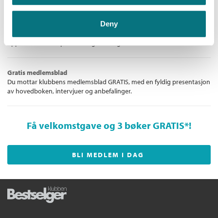
Deny
Unike medlemstilbud!
Som medlem i Bestselgerklubben får du en rekke supre tilbud med
opptil 80 % rabatt på bøker og fine ting.
Gratis medlemsblad
Du mottar klubbens medlemsblad GRATIS, med en fyldig presentasjon
av hovedboken, intervjuer og anbefalinger.
Få velkomstgave og 3 bøker GRATIS
*!
BLI MEDLEM I DAG