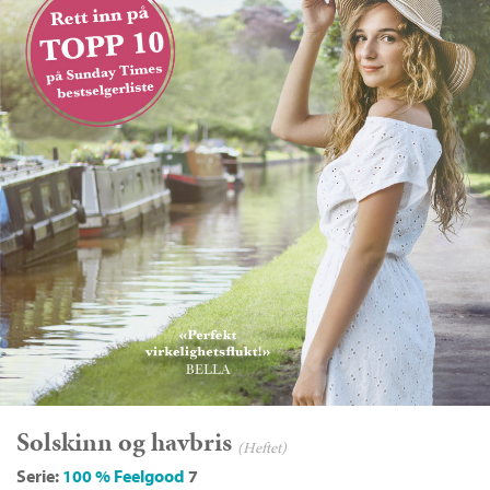
Solskinn og havbris
(Heftet)
Serie:
100 % Feelgood
7