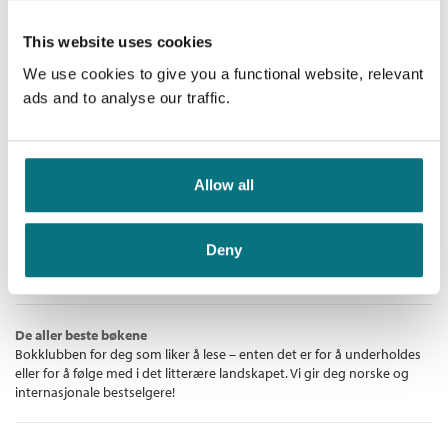
Håndverkeren
This website uses cookies
Politibetjent Florence Lovelady /
We use cookies to give you a functional website, relevant
Sharon Bolton
ads and to analyse our traffic.
Nedlastbar lydbok
Allow all
Pris
379,–
Deny
Bestselgerklubben - De beste boknyhetene
De aller beste bøkene
Bokklubben for deg som liker å lese – enten det er for å underholdes
eller for å følge med i det litterære landskapet. Vi gir deg norske og
internasjonale bestselgere!