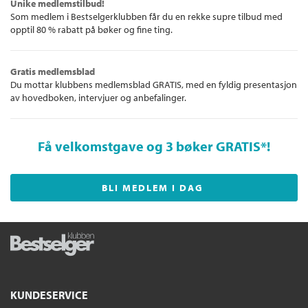
Unike medlemstilbud!
Som medlem i Bestselgerklubben får du en rekke supre tilbud med
opptil 80 % rabatt på bøker og fine ting.
Gratis medlemsblad
Du mottar klubbens medlemsblad GRATIS, med en fyldig presentasjon
av hovedboken, intervjuer og anbefalinger.
Få velkomstgave og 3 bøker GRATIS
*!
BLI MEDLEM I DAG
KUNDESERVICE