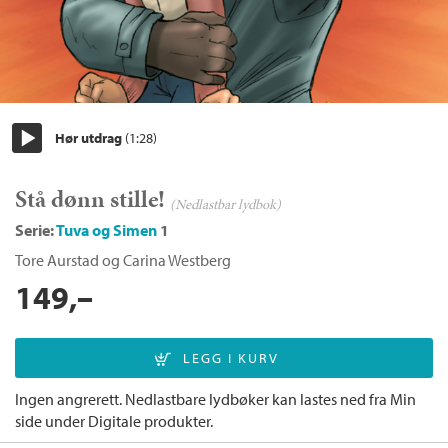
Hør utdrag
(1:28)
Start/pause
Stå dønn stille!
(Nedlastbar lydbok)
Serie:
Tuva og Simen
1
Tore Aurstad
og
Carina Westberg
149,–
Ingen angrerett. Nedlastbare lydbøker kan lastes ned fra Min
side under Digitale produkter.