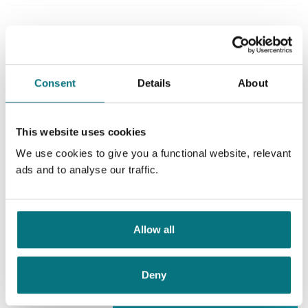
Tronsverdet 2 - Slaget om
havnebyen
Tronsverdet /
Tore Aurstad
Consent
Details
About
Nedlastbar lydbok
This website uses cookies
We use cookies to give you a functional website, relevant
Pris
149,–
ads and to analyse our traffic.
Tronsverdet 3 - Dronningens
Allow all
menasjeri
Tronsverdet /
Tore Aurstad
Deny
Nedlastbar lydbok