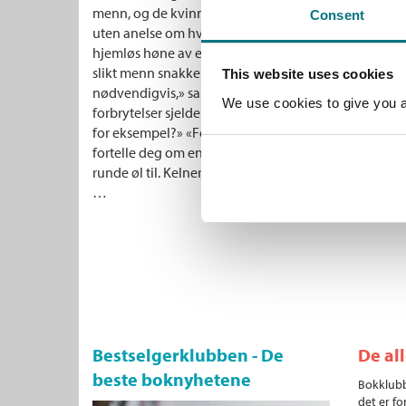
menn, og de kvinnene som var der, var enten turister
Consent
uten anelse om hva de gikk til, eller en sjelden led
hjemløs høne av en hossittende hauk. Her kom men
slikt menn snakker med menn om. «Man begår alltid en
This website uses cookies
nødvendigvis,» sa han. «Å nei?» «Du vet, selv politie
We use cookies to give you a 
forbrytelser sjelden blir definert som forbrytelser 
for eksempel?» «For eksempel.» Han nølte litt, før ha
fortelle deg om en selv.» «Om en perfekt forbrytelse
runde øl til. Kelner!» Glassene kom, og etter å ha tatt
…
Bestselgerklubben - De
De al
beste boknyhetene
Bokklubb
det er fo