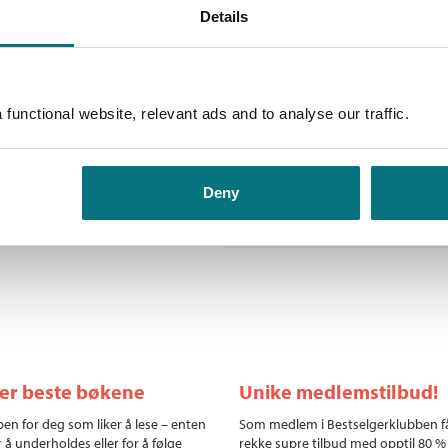
 som hadde forvillet seg inn der
Details
Ne
sager som ble voktet som en
n for å prate med menn – om
 feil,» fortsatte jeg. «Ikke
t regner med at de fleste
functional website, relevant ads and to analyse our traffic.
…» «Du mener – som ulykker da,
n fortsatte. «Jeg kunne faktisk
?» «Jepp.» «Da må vi ha en
 en slurk begynte han å fortelle
Deny
ler beste bøkene
Unike medlemstilbud!
en for deg som liker å lese – enten
Som medlem i Bestselgerklubben f
r å underholdes eller for å følge
rekke supre tilbud med opptil 80 %