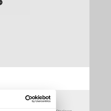
rlag:
Cappelen Damm Lydbok
råk:
Bokmål
SBN/EAN:
9788202440176
tegori:
Lydbøker voksne
og
Lydbok
nleser:
Winther-Larsen, Helge
illetid:
0:19
pibeskyttelse:
Vannmerket
lformat:
MP3
Staalesen:
å visning i spøkelseshuset
t fins vel ikke spøkelser? /
Gunnar Staalesen