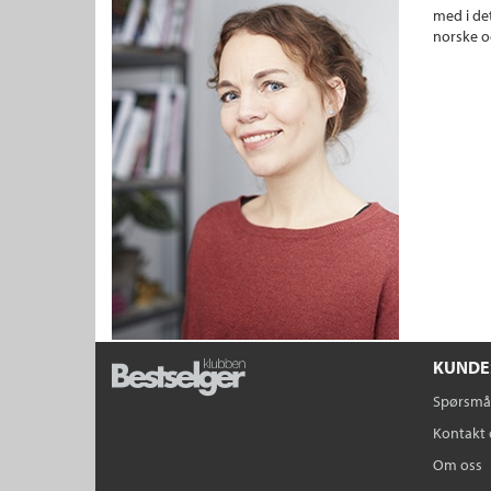
med i det
norske o
KUNDE
Spørsmål
Kontakt 
Om oss