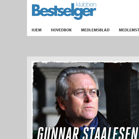
TIL FORSIDEN
HJEM
HOVEDBOK
MEDLEMSBLAD
MEDLEMST
k
lad
ilbud
m
aver
ice