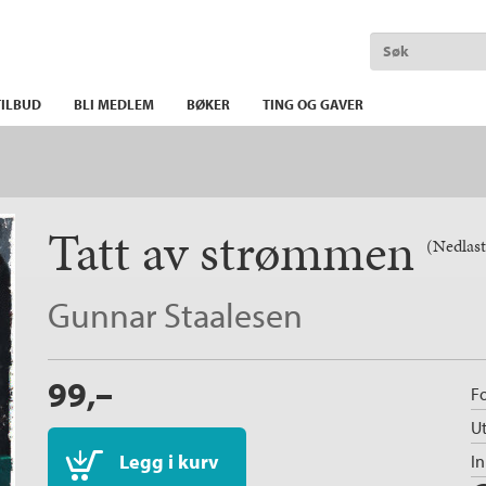
ILBUD
BLI MEDLEM
BØKER
TING OG GAVER
Tatt av strømmen
(Nedlast
Gunnar Staalesen
99,–
Fo
Ut
Legg i kurv
I