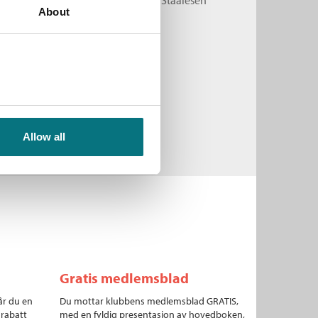
About
dlastbar lydbok
Pris
249,–
Kjøp
Allow all
Gratis medlemsblad
år du en
Du mottar klubbens medlemsblad GRATIS,
 rabatt
med en fyldig presentasjon av hovedboken,