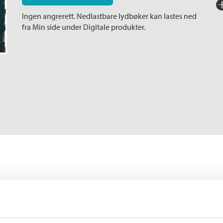
Fo
Ingen angrerett. Nedlastbare lydbøker kan lastes ned
Sp
fra Min side under Digitale produkter.
I
Ka
In
Sp
Ko
Fi
st. «Å nei?» sa han og så nærmest
Flere bøker av Gunnar 
av disse stedene der mannfolk
 jakt etter kvinnfolk. I så fall
P
itti prosent av klientellet
De