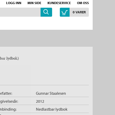
LOGG INN
MIN SIDE
KUNDESERVICE
OM OSS
0
VARER
bar lydbok)
rfatter:
Gunnar Staalesen
givelsesår:
2012
nnbinding:
Nedlastbar lydbok