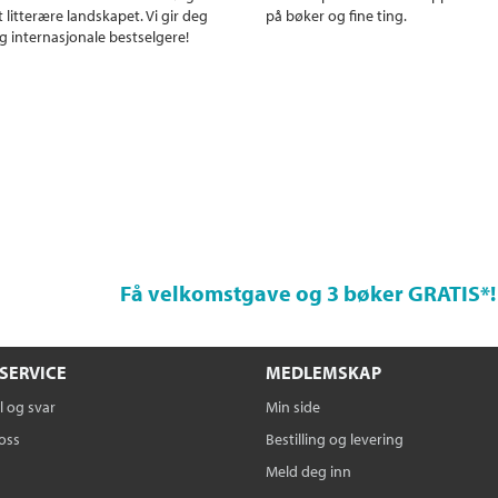
 litterære landskapet. Vi gir deg
på bøker og fine ting.
g internasjonale bestselgere!
Få velkomstgave og 3 bøker GRATIS
*!
SERVICE
MEDLEMSKAP
 og svar
Min side
oss
Bestilling og levering
Meld deg inn