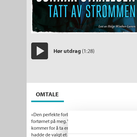
Hør utdrag
(1:28)
Start/pause
OMTALE
«Den perfekte forbrytelse eksisterer ikke,» slo jeg fa
fortørnet på meg. Vi hadde truffet hverandre på et 
kommer for å ta en øl eller tre, ofte alene, men aldri på
hadde de valgt et annet sted enn dette. Her var niogn