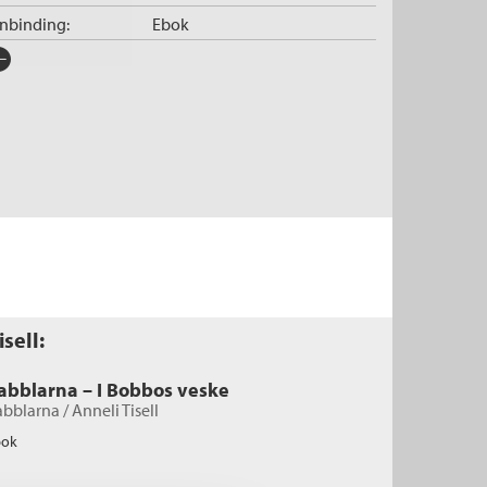
nnbinding:
Ebok
rlag:
Cappelen Damm
råk:
Bokmål
SBN/EAN:
9788202830694
tegori:
Ebøker
der:
0 - 3
tall sider:
32
pibeskyttelse:
Vannmerket
lformat:
EPUB3 Fast sidevisning
iginaltittel:
Tittuuut Babblarna!
sell:
rie:
Babblarna
abblarna – I Bobbos veske
abblarna /
Anneli Tisell
bok