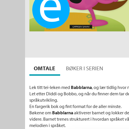
Ebok
OMTALE
BØKER I SERIEN
Lek titt tei-leken med
Babblarna
, og lær tidlig hvo
Let etter Diddi og Bobbo, og når du finner dem tar 
språkutvikling.
En fargerik bok og fint format for de aller minste.
Bøkene om
Babblarna
aktiverer barnet og lokker det 
videre. Barnet trenes strukturert i hvordan språket v
melodien i språket.