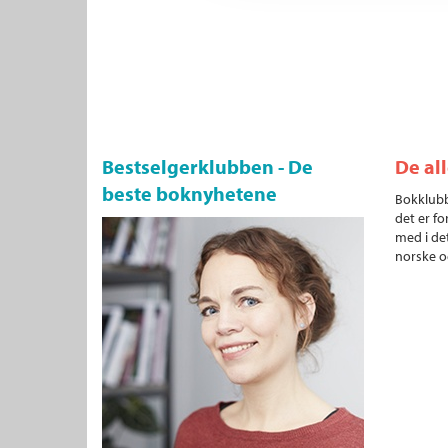
Bestselgerklubben - De
De al
beste boknyhetene
Bokklubb
det er fo
med i det
norske o