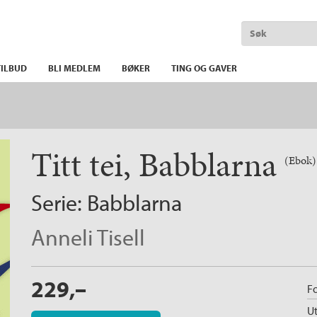
ILBUD
BLI MEDLEM
BØKER
TING OG GAVER
Titt tei, Babblarna
(Ebok)
Serie:
Babblarna
Anneli Tisell
229,–
Fo
Ut