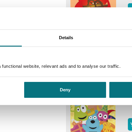
B
B
Details
E
functional website, relevant ads and to analyse our traffic.
B
Deny
B
E