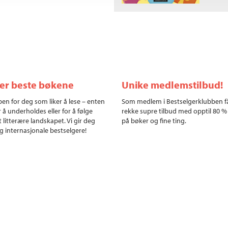
ler beste bøkene
Unike medlemstilbud!
en for deg som liker å lese – enten
Som medlem i Bestselgerklubben f
r å underholdes eller for å følge
rekke supre tilbud med opptil 80 %
 litterære landskapet. Vi gir deg
på bøker og fine ting.
g internasjonale bestselgere!