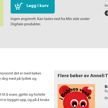
Legg i kurv
I
Fo
Ingen angrerett. Kan lastes ned fra Min side under
Sp
Digitale produkter.
I
Ka
Al
An
Ko
Fi
Or
r morsomt det er med bøker.
Flere bøker av Anneli Ti
de deg med på lydlek og
Se
B
B
til å svare, gjette og fortelle
E
årt er bygget opp, og på å bruke