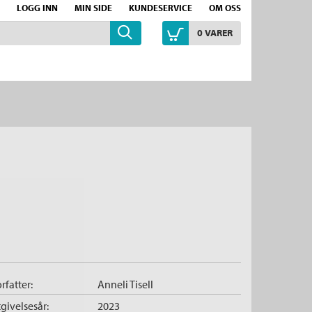
LOGG INN
MIN SIDE
KUNDESERVICE
OM OSS
0
VARER
rfatter:
Anneli Tisell
givelsesår:
2023