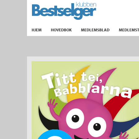
TIL FORSIDEN
HJEM
HOVEDBOK
MEDLEMSBLAD
MEDLEMST
k
lad
ilbud
m
aver
ice