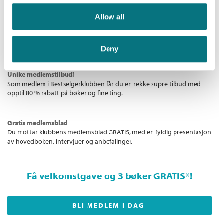
De aller beste bøkene
Allow all
Bokklubben for deg som liker å lese – enten det er for å underholdes
eller for å følge med i det litterære landskapet. Vi gir deg norske og
internasjonale bestselgere!
Deny
Unike medlemstilbud!
Som medlem i Bestselgerklubben får du en rekke supre tilbud med
opptil 80 % rabatt på bøker og fine ting.
Gratis medlemsblad
Du mottar klubbens medlemsblad GRATIS, med en fyldig presentasjon
av hovedboken, intervjuer og anbefalinger.
Få velkomstgave og 3 bøker GRATIS
*!
BLI MEDLEM I DAG