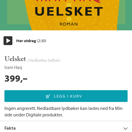
Hør utdrag
(2:30)
Start/pause
Uelsket
(Nedlastbar lydbok)
Iram Haq
399,–
Ingen angrerett. Nedlastbare lydbøker kan lastes ned fra Min
side under Digitale produkter.
Fakta