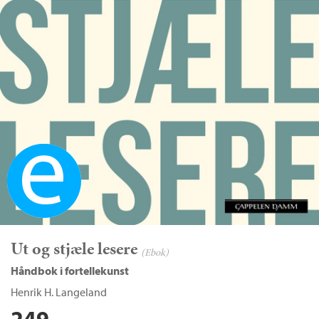
Ebok
Ut og stjæle lesere
(Ebok)
Håndbok i fortellekunst
Henrik H. Langeland
249,–