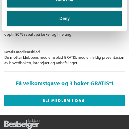
Kopibeskyttelse:
Vannmerket
eller for å følge med i det litterære landskapet. Vi gir deg norske og
internasjonale bestselgere!
Filformat:
EPUB
Deny
Unike medlemstilbud!
Som medlem i Bestselgerklubben får du en rekke supre tilbud med
opptil 80 % rabatt på bøker og fine ting.
Gratis medlemsblad
Du mottar klubbens medlemsblad GRATIS, med en fyldig presentasjon
av hovedboken, intervjuer og anbefalinger.
Få velkomstgave og 3 bøker GRATIS
*!
BLI MEDLEM I DAG