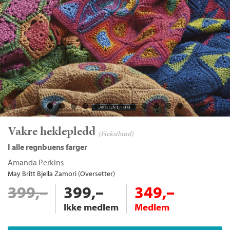
Vakre heklepledd
Bla i boka
(Fleksibind)
i alle regnbuens farger
Amanda Perkins
May Britt Bjella Zamori (Oversetter)
399,–
399,–
349,–
Ikke medlem
Medlem