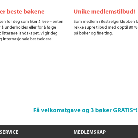
ler beste bøkene
Unike medlemstilbud!
en for deg som liker å lese – enten
Som medlem i Bestselgerklubben f
r å underholdes eller for å følge
rekke supre tilbud med opptil 80 %
 litterære landskapet. Vi gir deg
på bøker og fine ting.
g internasjonale bestselgere!
Få velkomstgave og 3 bøker GRATIS
*!
SERVICE
MEDLEMSKAP