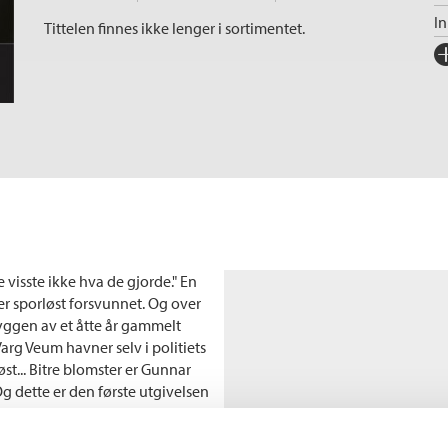
I
Tittelen finnes ikke lenger i sortimentet.
Fo
Sp
I
Ka
Sp
An
Se
S
 visste ikke hva de gjorde." En
 sporløst forsvunnet. Og over
kyggen av et åtte år gammelt
arg Veum havner selv i politiets
øst... Bitre blomster er Gunnar
g dette er den første utgivelsen
 etter Gunnar Staalesens roman
ret 2003