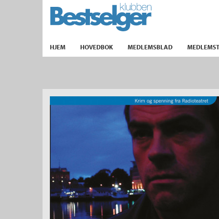
TIL FORSIDEN
HJEM
HOVEDBOK
MEDLEMSBLAD
MEDLEMST
k
lad
ilbud
m
aver
ice