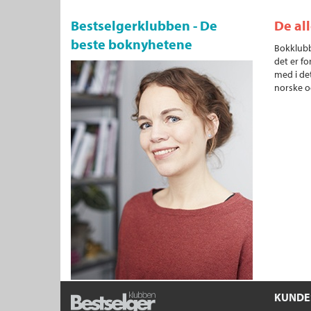
Bestselgerklubben - De
De al
beste boknyhetene
Bokklubb
det er fo
med i det
norske o
KUNDE