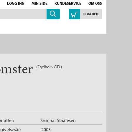
LOGG INN
MIN SIDE
KUNDESERVICE
OM OSS
0
VARER
lomster
(Lydbok-CD)
rfatter:
Gunnar Staalesen
givelsesår:
2003