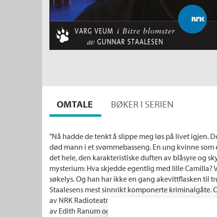
OMTALE
BØKER I SERIEN
"Nå hadde de tenkt å slippe meg løs på livet igjen. De
død mann i et svømmebasseng. En ung kvinne som er
det hele, den karakteristiske duften av blåsyre og s
mysterium: Hva skjedde egentlig med lille Camilla? V
søkelys. Og han har ikke en gang akevittflasken til tr
Staalesens mest sinnrikt komponerte kriminalgåte. O
av NRK Radioteatrets Varg Veum-serier. Dramatisert
av Edith Ranum og Gunnar Staalesen. NRK Radioteat