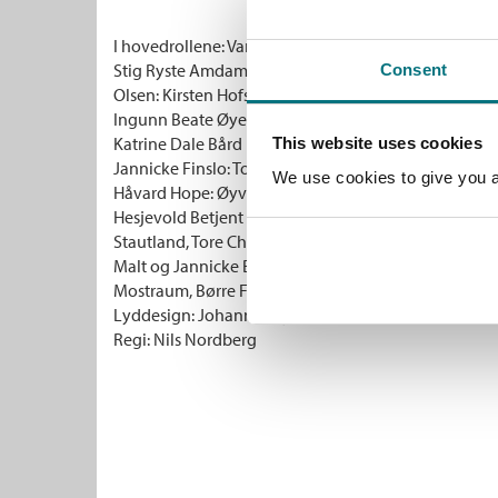
I hovedrollene: Varg Veum: Bjørn Willberg Andersen 
Stig Ryste Amdam Odin Schrøder-Olsen: Kyrre Haug
Consent
Olsen: Kirsten Hofseth Harald Schrøder-Olsen: Yngve
Ingunn Beate Øyen Trygve Schrøder-Olsen: Jon Ketil
Katrine Dale Bård Farang: Jon Bleiklie Devik Vibeke
This website uses cookies
Jannicke Finslo: Tonja Sanborn Lisbeth Finslo: Reny F
We use cookies to give you a 
Håvard Hope: Øyvind Gran Silje Jondal: Christine 
Hesjevold Betjent Isachsen: Knut Elvik Andre medvi
Stautland, Tore Chr. Sævold, Petter Bredal, Gjert Ha
Malt og Jannicke Beate Duke Musikk: Guttorm Gutto
Mostraum, Børre Flyen, Bjørn Klakegg, John Christ
Lyddesign: Johannes Kyte Produsent: Mette Sapiraa 
Regi: Nils Nordberg