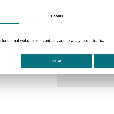
Førstebetjent Jacob E. Hamre:
en Sydnes Aslaug Schrøder-
Details
 Sæterås Bodil Schrøder-Olsen:
 Johnsen Siv Schrøder-Olsen:
 Farang: Marianne Nielsen
olgerø Kari: Kjersti Sandal
functional website, relevant ads and to analyse our traffic.
Hope Monrad Klausen: Oddbjørn
rkende: Kim Sørensen, Karin
ga, Gunnar Staalesen, Dagfinn
rmsen Musikere: Nils Henrik
Deny
ensen og Guttorm Guttormsen
Inspisient: Marianne Müller