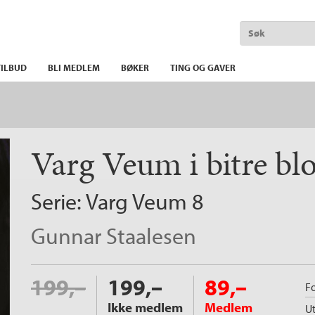
ILBUD
BLI MEDLEM
BØKER
TING OG GAVER
Varg Veum i bitre b
Serie:
Varg Veum
8
Gunnar Staalesen
199,–
199,–
89,–
Fo
Ikke medlem
Medlem
Ut