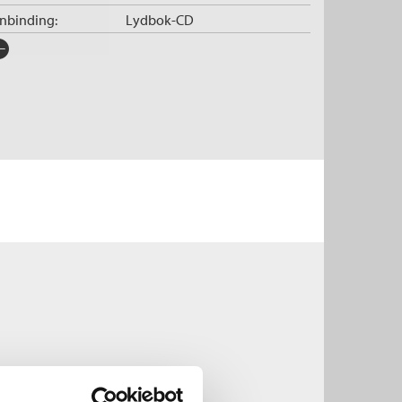
nnbinding:
Lydbok-CD
rlag:
NRK lydbokforl.
råk:
Bokmål
SBN/EAN:
9788242111661
tegori:
Lydbøker voksne
illetid:
3:13
tall enheter:
3
rie:
Varg Veum
erienummer:
8