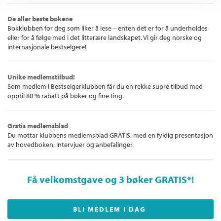
The Times
«Et mesterstykke av plottkonstruksjon som leverer den ene
De aller beste bøkene
Bokklubben for deg som liker å lese – enten det er for å underholdes
vrien etter den andre helt til den febrilske avslutningen.»
eller for å følge med i det litterære landskapet. Vi gir deg norske og
Sunday Times
internasjonale bestselgere!
«Nydelig skrevet og omhyggelig konstruert med tanke på
maksimal uhygge.»
Guardian
Unike medlemstilbud!
Som medlem i Bestselgerklubben får du en rekke supre tilbud med
opptil 80 % rabatt på bøker og fine ting.
Gratis medlemsblad
Du mottar klubbens medlemsblad GRATIS, med en fyldig presentasjon
av hovedboken, intervjuer og anbefalinger.
Få velkomstgave og 3 bøker GRATIS
*!
BLI MEDLEM I DAG