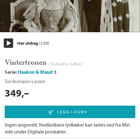
Hør utdrag
(1:55)
Start/pause
Vintertronen
(Nedlastbar lydbok)
Serie:
Haakon & Maud
3
Tor Bomann-Larsen
349,–
Ingen angrerett. Nedlastbare lydbøker kan lastes ned fra Min
side under Digitale produkter.