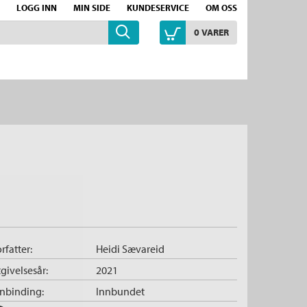
LOGG INN
MIN SIDE
KUNDESERVICE
OM OSS
0
VARER
rfatter:
Heidi Sævareid
givelsesår:
2021
nnbinding:
Innbundet