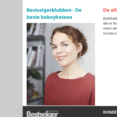
Bestselgerklubben - De
De al
beste boknyhetene
Bokklubb
det er fo
med i det
norske o
KUNDE