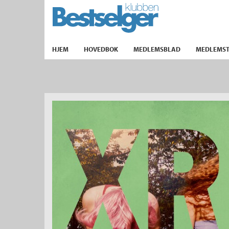
TIL FORSIDEN
HJEM
HOVEDBOK
MEDLEMSBLAD
MEDLEMST
k
lad
ilbud
m
aver
ice