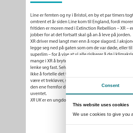
Line er femten og ny i Bristol, en by et par timers to
omtrent et år siden Line kom til England, fordi moren
fritiden er moren med i Extinction Rebellion – XR – 
jobber for at det fortsatt skal gå an å leve på jorden.
XR driver med langt mer enn å rope slagord. I aksjon
legge seg ned på gaten som om de var døde, eller t
superlim – for å vise at vi alle risikerer å dø i klim
mange i XR å bryte loven. Da skal de stenge flere gate
lenke seg fast. Selv om Line er redd for at moren ska
ikke å fortelle det til bestevenninnene sine, Polly og Le
være et trekløver, særlig ikke når Polly blir sjalu eller 
Consent
den ene fremfor den andre. Men sammen med Lexi skj
uventet.
XR UK
er en ungdomsroman om politisk aktivisme, v
This website uses cookies
We use cookies to give you a 