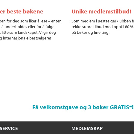
ler beste bøkene
Unike medlemstilbud!
en for deg som liker å lese – enten
Som medlem i Bestselgerklubben f
r å underholdes eller for å følge
rekke supre tilbud med opptil 80 %
 litterære landskapet. Vi gir deg
på bøker og fine ting.
g internasjonale bestselgere!
Få velkomstgave og 3 bøker GRATIS
*!
SERVICE
MEDLEMSKAP