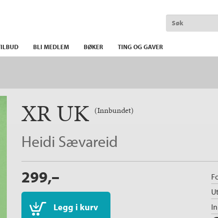
ILBUD
BLI MEDLEM
BØKER
TING OG GAVER
XR UK
(Innbundet)
Heidi Sævareid
299,–
Fo
Ut
Legg i kurv
I