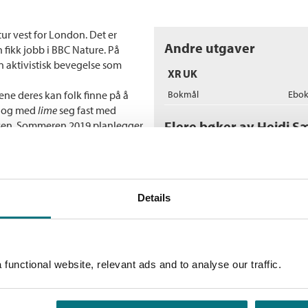
gtur vest for London. Det er
Andre utgaver
 fikk jobb i BBC Nature. På
en aktivistisk bevegelse som
XR UK
ene deres kan folk finne på å
Bokmål
Ebo
il og med
lime
seg fast med
Flere bøker av Heidi S
akrisen. Sommeren 2019 planlegger
r i Bristol, bygge barrikader og
l bli med på noe ulovlig, tør hun
L
P
xi. Det er ikke alltid lett å
Le
når Lexi ser ut til å foretrekke
S
Details
er det alltid noe, og ofte noe
In
ennskap og utenforskap.
functional website, relevant ads and to analyse our traffic.
L
f