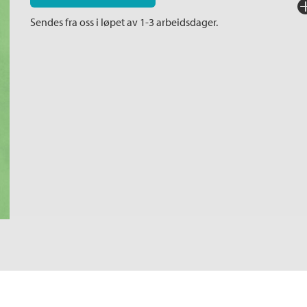
Fo
Sendes fra oss i løpet av 1-3 arbeidsdager.
Sp
I
Ka
Al
An