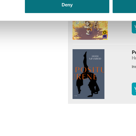
Le
Deny
S
In
P
H
In