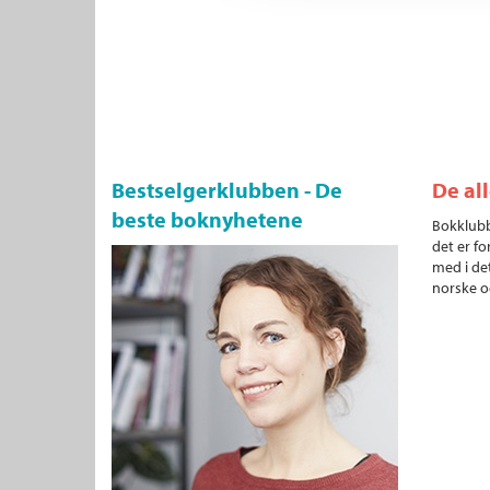
Bestselgerklubben - De
De al
beste boknyhetene
Bokklubb
det er fo
med i det
norske o