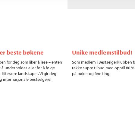
ler beste bøkene
Unike medlemstilbud!
en for deg som liker å lese – enten
Som medlem i Bestselgerklubben f
r å underholdes eller for å følge
rekke supre tilbud med opptil 80 %
 litterære landskapet. Vi gir deg
på bøker og fine ting.
g internasjonale bestselgere!