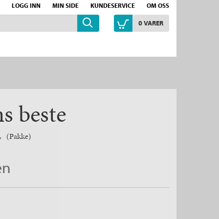
LOGG INN
MIN SIDE
KUNDESERVICE
OM OSS
0
VARER
s beste
r
(Pakke)
en