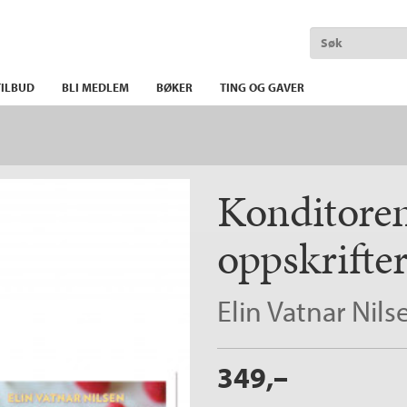
ILBUD
BLI MEDLEM
BØKER
TING OG GAVER
Konditoren
oppskrifte
Elin Vatnar Nils
349,–