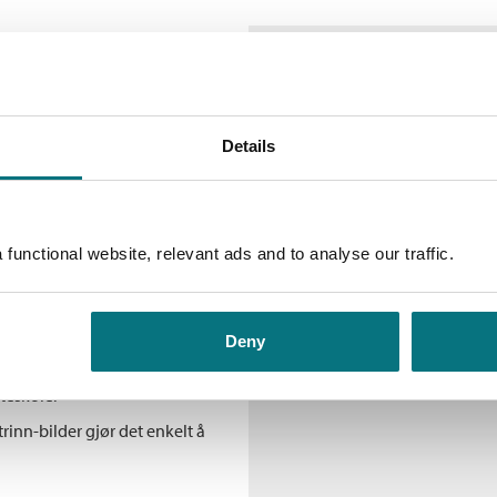
, men er også avanserte og
Details
agsdesserter, fromasj og mousse
er og kremer, og ekstra
gs, pisker krem og smelter
functional website, relevant ads and to analyse our traffic.
ed krem til pavlova,
ar for seg de 9
rmkaker, vannbakkels, mørdeig,
Deny
koladekaker. Faktasider med
sukker, gjær, mel, fløte, smør,
teskole.
rinn-bilder gjør det enkelt å