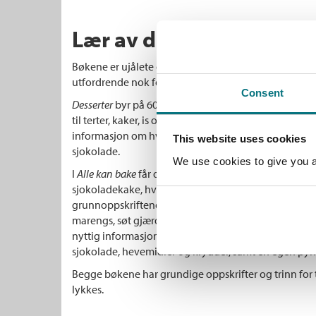
Lær av den beste!
Bøkene er ujålete og enkle, slik at alle kan få det til
utfordrende nok for mer drevne bakere.
Consent
Desserter
byr på 60 nydelige desserter, alt fra hverd
til terter, kaker, is og juledesserter. Og dessuten saus
informasjon om hvordan du blant annet lager maren
This website uses cookies
sjokolade.
We use cookies to give you a 
I
Alle kan bake
får du kakeklassikerne, fra bløtkake m
sjokoladekake, hvetekringle og kvæfjordkake. Boka t
grunnoppskriftene som sukkerbrød, vaniljekrem, fo
marengs, søt gjærdeig, nøttebunn, ostekaker og sjo
nyttig informasjon uansett hva du skal bake, om egg, 
sjokolade, hevemidler og krydder, samt en egen pyn
Begge bøkene har grundige oppskrifter og trinn for t
lykkes.