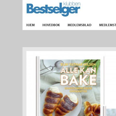
TIL FORSIDEN
HJEM
HOVEDBOK
MEDLEMSBLAD
MEDLEMST
k
lad
ilbud
m
aver
ice