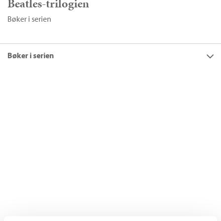
Beatles-trilogien
Bøker i serien
Bøker i serien
Titler
10
Filter
Beatles-trilogien
+
KATEGORI
+
Alle
FORMAT
Skjønnlitteratur (7)
+
Alle
SPRÅK
Ebøker (6)
Ebok (3)
+
Alle
SERIER
Heftet (3)