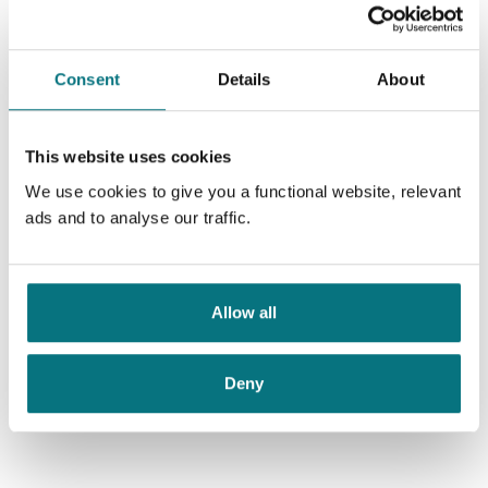
Bokmål (10)
Nedlastbar lydbok (3)
Alle
Innbundet (1)
Beatles-trilogien (10)
Consent
Details
About
This website uses cookies
Beatles
Bisettelsen
We use cookies to give you a functional website, relevant
Lars Saabye Christensen
Lars Saabye Christensen
ads and to analyse our traffic.
Pris
249,–
Kjøp
Pris
229,–
Kjøp
Allow all
Deny