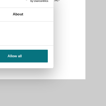
Pris
39,–
Pris
39,–
Kjøp
Kjøp
About
Allow all