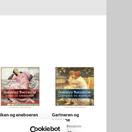
iken og eneboeren
Gartneren og
nonnene
iovanni Boccaccio
Giovanni Boccaccio