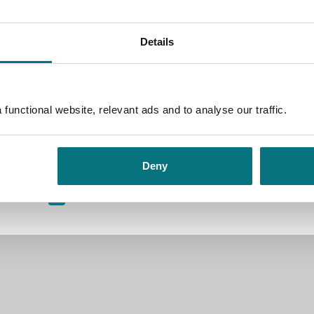
Pris
39,–
Pris
39,–
Kjøp
Kjøp
Details
functional website, relevant ads and to analyse our traffic.
Abbedissens slør
Deny
Giovanni Boccaccio
Pris
39,–
Kjøp