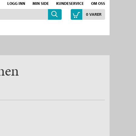
LOGG INN
MIN SIDE
KUNDESERVICE
OM OSS
0
VARER
nen