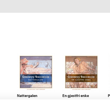
Nattergalen
En gjestfri enke
P
Giovanni Boccaccio
Giovanni Boccaccio
G