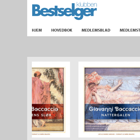
TIL FORSIDEN
HJEM
HOVEDBOK
MEDLEMSBLAD
MEDLEMST
k
lad
ilbud
m
aver
ice