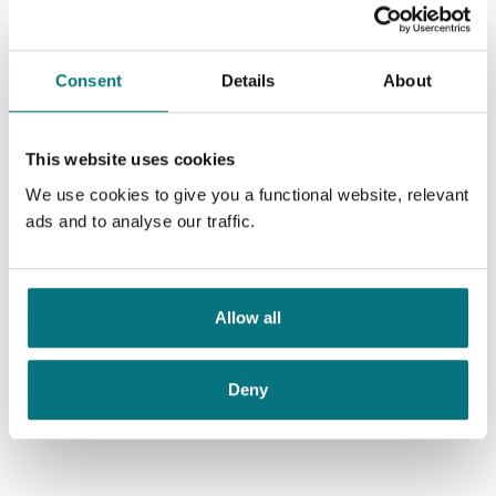
Heftet (46)
+
Alle
SERIER
Ebok (45)
Bokmål (135)
Nedlastbar lydbok (44)
Alle
Consent
Details
About
Evelinas drømmer (135)
This website uses cookies
Farvel, vemod
En ny tid
We use cookies to give you a functional website, relevant
Ellinor Rafaelsen
Ellinor Rafaelsen
ads and to analyse our traffic.
Pris
119,–
Pris
119,–
Kjøp
Kjøp
Allow all
Deny