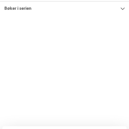
Bøker i serien
Titler
7
Filter
Norges fotoalbum
+
KATEGORI
+
Alle
FORMAT
Dokumentar og fakta (7)
+
Alle
SPRÅK
Innbundet (7)
+
Alle
SERIER
Bokmål (7)
Alle
Norges fotoalbum (7)