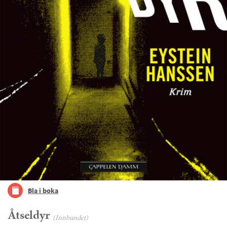
Bla i boka
Åtseldyr
(Innbundet)