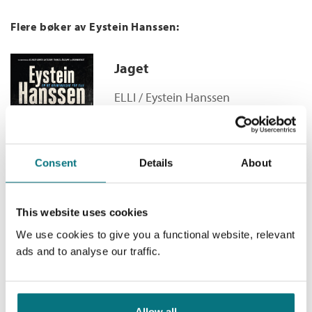
liv å redde. Vet vi egentlig hva som finnes under bakken i Oslo?
(2012).
Kategori:
Krim og spenning
og
Krim og
Åtseldyr
Flere bøker av Eystein Hanssen:
mysterier
Bokmål
Ebok
2013
249,–
Antall sider:
448
Åtseldyr
Jaget
Serie:
ELLI
Bokmål
Heftet
2014
229,–
Serienummer:
4
ELLI /
Eystein Hanssen
Åtseldyr
Innbundet
Bokmål
Nedlastbar lydbok
2015
399,–
Medlem
99,–
Kjøp
429,–
Ikke medlem
429,–
Consent
Details
About
This website uses cookies
En kort evighet
We use cookies to give you a functional website, relevant
ads and to analyse our traffic.
ELLI /
Eystein Hanssen
Innbundet
Medlem
332,–
Kjøp
429,–
Allow all