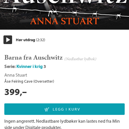
Hør utdrag
(2:32)
Start/pause
Barna fra Auschwitz
(Nedlastbar lydbok)
Serie:
Kvinner i krig
3
Anna Stuart
Åse Feiring Cave (Oversetter)
399,–
Ingen angrerett. Nedlastbare lydbøker kan lastes ned fra Min
side under Digitale produkter.