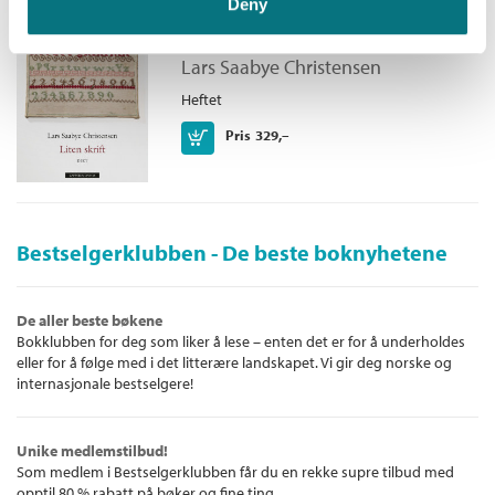
Deny
Liten skrift
Lars Saabye Christensen
Heftet
Kjøp
Pris
329,–
Bestselgerklubben - De beste boknyhetene
De aller beste bøkene
Bokklubben for deg som liker å lese – enten det er for å underholdes
eller for å følge med i det litterære landskapet. Vi gir deg norske og
internasjonale bestselgere!
Unike medlemstilbud!
Som medlem i Bestselgerklubben får du en rekke supre tilbud med
opptil 80 % rabatt på bøker og fine ting.