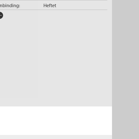
nnbinding:
Heftet
rlag:
Cappelen Damm
råk:
Bokmål
SBN/EAN:
9788202918712
tegori:
Noveller, lyrikk og drama
tall sider:
66