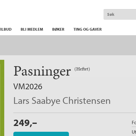
ILBUD
BLI MEDLEM
BØKER
TING OG GAVER
Pasninger
(Heftet)
VM2026
Lars Saabye Christensen
249,–
Fo
Ut