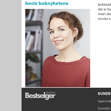
beste boknyhetene
Bokklubb
det er fo
med i det
norske o
KUNDE
Spørsmål
Kontakt 