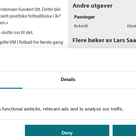
Andre utgaver
tensen fundert litt. Dette blir
ielt-poetiske fotballboka i år?
Pasninger
den.»
Bokmål
Ebo
lutte oss til det.
Flere bøker av Lars Sa
spille VM i fotball for første gang
O
La
He
Details
functional website, relevant ads and to analyse our traffic.
B
By
He
Deny