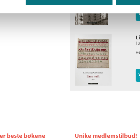
L
La
He
ler beste bøkene
Unike medlemstilbud!