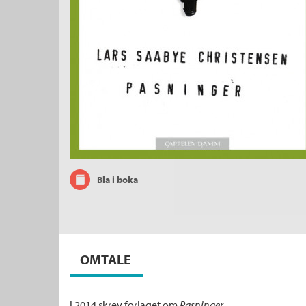
Bla i boka
OMTALE
I 2014 skrev forlaget om
Pasninger