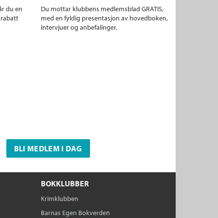
år du en
Du mottar klubbens medlemsblad GRATIS,
 rabatt
med en fyldig presentasjon av hovedboken,
intervjuer og anbefalinger.
BLI MEDLEM I DAG
BOKKLUBBER
Krimklubben
Barnas Egen Bokverden