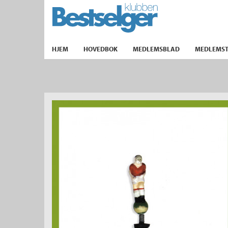
TIL FORSIDEN
HJEM
HOVEDBOK
MEDLEMSBLAD
MEDLEMST
k
lad
ilbud
m
aver
ice