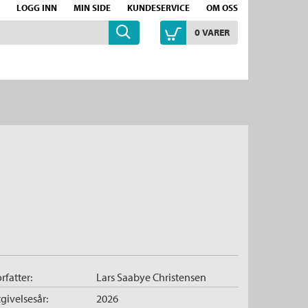
LOGG INN
MIN SIDE
KUNDESERVICE
OM OSS
0
VARER
rfatter:
Lars Saabye Christensen
givelsesår:
2026