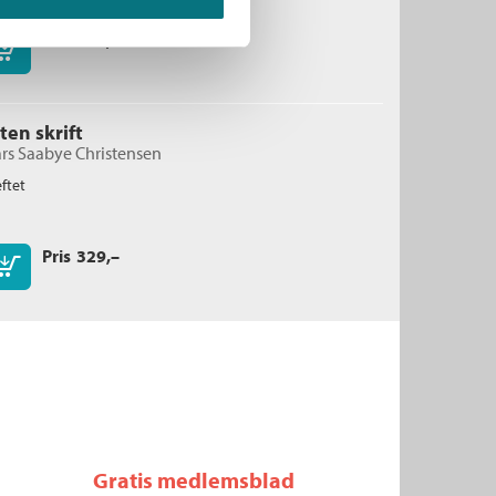
Pris
229,–
Kjøp
iten skrift
rs Saabye Christensen
ftet
Pris
329,–
Kjøp
Gratis medlemsblad