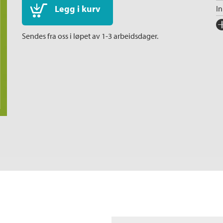
Legg i kurv
I
Fo
Sendes fra oss i løpet av 1-3 arbeidsdager.
Sp
I
Ka
An