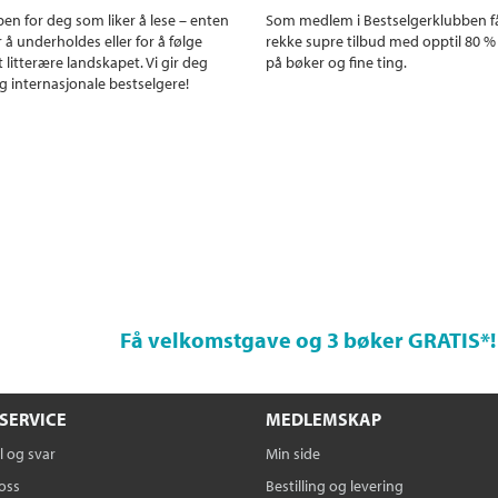
en for deg som liker å lese – enten
Som medlem i Bestselgerklubben f
r å underholdes eller for å følge
rekke supre tilbud med opptil 80 %
 litterære landskapet. Vi gir deg
på bøker og fine ting.
g internasjonale bestselgere!
Få velkomstgave og 3 bøker GRATIS
*!
SERVICE
MEDLEMSKAP
 og svar
Min side
oss
Bestilling og levering