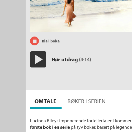
Bla i boka
Hør utdrag
(4:14)
Start/pause
OMTALE
BØKER I SERIEN
Lucinda Rileys imponerende fortellertalent kommer til
første bok i en serie
på syv bøker, basert på legend