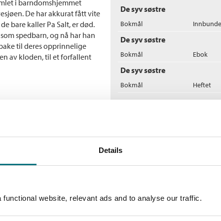
samlet i barndomshjemmet
De syv søstre
esjøen. De har akkurat fått vite
e bare kaller Pa Salt, er død.
Bokmål
Innbunde
t som spedbarn, og nå har han
De syv søstre
lbake til deres opprinnelige
Bokmål
Ebok
 av kloden, til et forfallent
De syv søstre
Bokmål
Heftet
Flere bøker av Lucinda 
A
De
Details
Ne
functional website, relevant ads and to analyse our traffic.