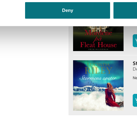
M
Lu
Deny
Ne
S
De
Ne