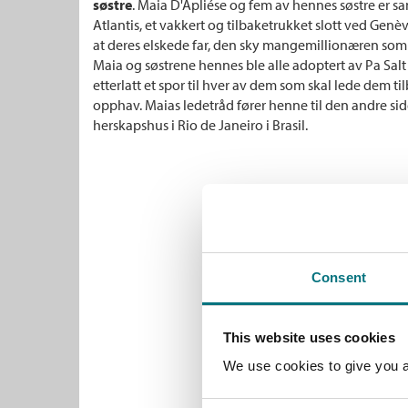
søstre
. Maia D'Apliése og fem av hennes søstre er 
Atlantis, et vakkert og tilbaketrukket slott ved Genèv
at deres elskede far, den sky mangemillionæren som d
Maia og søstrene hennes ble alle adoptert av Pa Sal
etterlatt et spor til hver av dem som skal lede dem ti
opphav. Maias ledetråd fører henne til den andre siden
herskapshus i Rio de Janeiro i Brasil.
Consent
This website uses cookies
We use cookies to give you a 