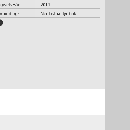
givelsesår:
2014
nnbinding:
Nedlastbar lydbok
rlag:
Cappelen Damm Lydbok
råk:
Bokmål
SBN/EAN:
9788202483074
tegori:
Lydbok
nleser:
Munthe, Hedda
illetid:
18:02
pibeskyttelse:
Vannmerket
lformat:
MP3
iginaltittel:
The Seven Sisters
ersatt av:
Windt-Val, Benedicta
rie:
De syv søstre
erienummer:
1