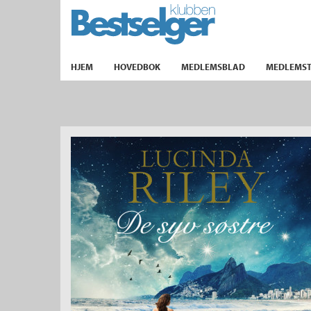
TIL FORSIDEN
HJEM
HOVEDBOK
MEDLEMSBLAD
MEDLEMST
k
lad
ilbud
m
aver
ice