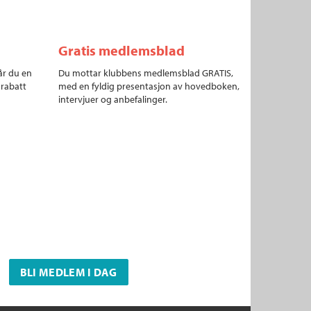
Gratis medlemsblad
år du en
Du mottar klubbens medlemsblad GRATIS,
 rabatt
med en fyldig presentasjon av hovedboken,
intervjuer og anbefalinger.
BLI MEDLEM I DAG