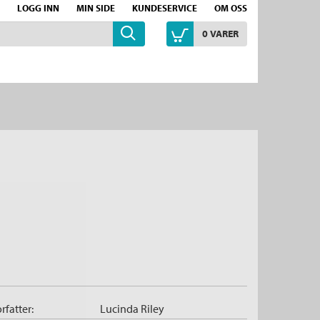
LOGG INN
MIN SIDE
KUNDESERVICE
OM OSS
0
VARER
rfatter:
Lucinda Riley