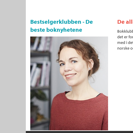
Bestselgerklubben - De
De al
beste boknyhetene
Bokklubb
det er fo
med i det
norske o