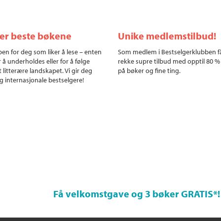
ler beste bøkene
Unike medlemstilbud!
en for deg som liker å lese – enten
Som medlem i Bestselgerklubben f
r å underholdes eller for å følge
rekke supre tilbud med opptil 80 %
 litterære landskapet. Vi gir deg
på bøker og fine ting.
g internasjonale bestselgere!
Få velkomstgave og 3 bøker GRATIS
*!