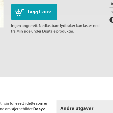
Ut
Legg i kurv
I
Fo
Ingen angrerett. Nedlastbare lydbøker kan lastes ned
Sp
fra Min side under Digitale produkter.
I
Ka
In
Sp
Ko
Fi
Or
Ov
Se
 sin fulle rett i dette som er
S
Andre utgaver
ene om stjernebildet
De syv