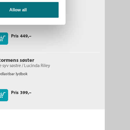
ordene på Fleat House
cinda Riley
Allow all
dlastbar lydbok
Pris
449,–
Kjøp
tormens søster
 syv søstre /
Lucinda Riley
dlastbar lydbok
Pris
399,–
Kjøp