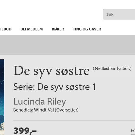
ILBUD
BLI MEDLEM
BØKER
TING OG GAVER
De syv søstre
(Nedlastbar lydbok)
Serie:
De syv søstre
1
Lucinda Riley
Benedicta Windt-Val (Oversetter)
399,–
Fo