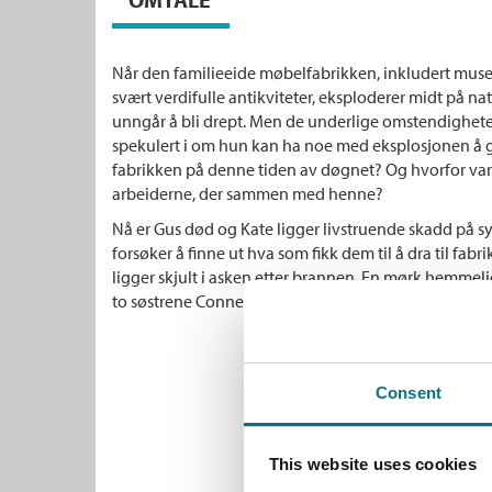
Når den familieeide møbelfabrikken, inkludert mu
svært verdifulle antikviteter, eksploderer midt på nat
unngår å bli drept. Men de underlige omstendigheten
spekulert i om hun kan ha noe med eksplosjonen å g
fabrikken på denne tiden av døgnet? Og hvorfor var
arbeiderne, der sammen med henne?
Nå er Gus død og Kate ligger livstruende skadd på sy
forsøker å finne ut hva som fikk dem til å dra til fa
ligger skjult i asken etter brannen. En mørk hemmelig
to søstrene Connelly på livet.
Consent
This website uses cookies