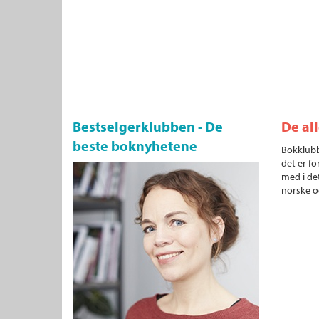
Bestselgerklubben - De
De al
beste boknyhetene
Bokklubb
det er fo
med i det
norske o