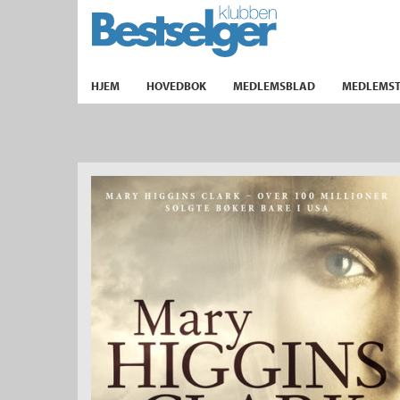
TIL FORSIDEN
HJEM
HOVEDBOK
MEDLEMSBLAD
MEDLEMST
k
lad
ilbud
m
aver
ice