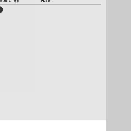
nnbinding:
Heftet
rlag:
Cappelen Damm
råk:
Bokmål
SBN/EAN:
9788202477301
tegori:
Krim og spenning
tall sider:
288
iginaltittel:
Daddy's Gone A Hunting
ersatt av:
Frogner, Elsa