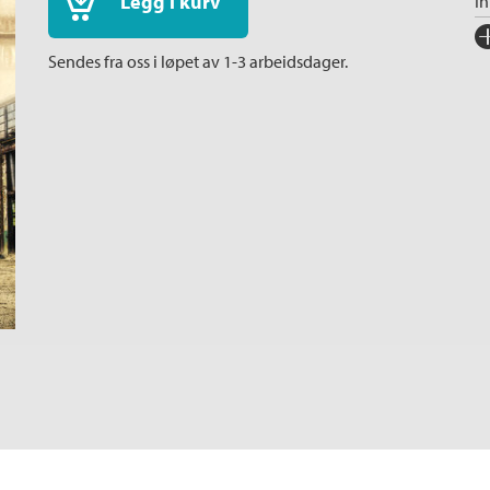
Legg i kurv
I
Fo
Sendes fra oss i løpet av 1-3 arbeidsdager.
Sp
I
Ka
An
Or
Ov