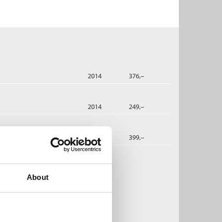
2014
376,–
2014
249,–
dbok
2022
399,–
ggins Clark:
About
il siste åndedrag
afair Burke
og
Mary Higgins Clark
ftet