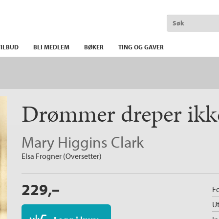
ILBUD
BLI MEDLEM
BØKER
TING OG GAVER
Drømmer dreper ik
Mary Higgins Clark
Elsa Frogner (Oversetter)
229,–
Fo
Ut