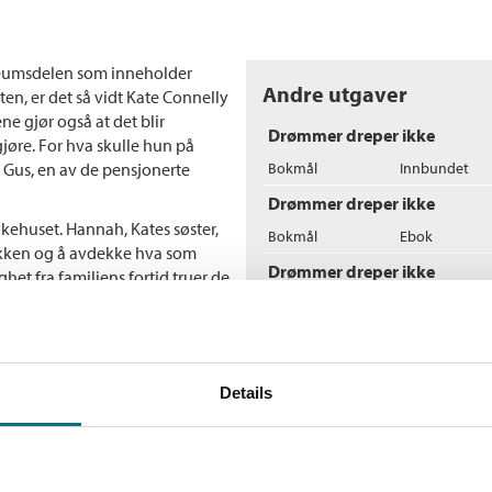
seumsdelen som inneholder
Andre utgaver
ten, er det så vidt Kate Connelly
e gjør også at det blir
Drømmer dreper ikke
jøre. For hva skulle hun på
 Gus, en av de pensjonerte
Bokmål
Innbundet
Drømmer dreper ikke
kehuset. Hannah, Kates søster,
Bokmål
Ebok
brikken og å avdekke hva som
Drømmer dreper ikke
het fra familiens fortid truer de
Bokmål
Nedlastbar ly
Flere bøker av Mary Hi
Details
T
Al
He