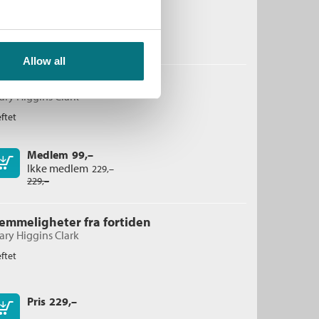
Pris
229,–
Kjøp
Allow all
lsker, elsker ikke
ry Higgins Clark
ftet
Medlem
99,–
Kjøp
Ikke medlem
229,–
229,–
emmeligheter fra fortiden
ry Higgins Clark
ftet
Pris
229,–
Kjøp