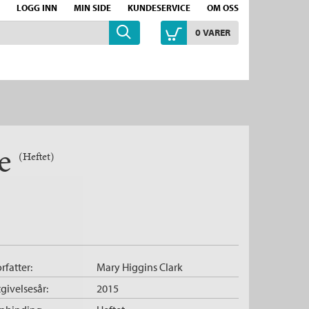
LOGG INN
MIN SIDE
KUNDESERVICE
OM OSS
0
VARER
ke
(Heftet)
rfatter:
Mary Higgins Clark
givelsesår:
2015