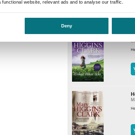
functional website, relevant ads and to analyse our traffic.
Deny
E
Ma
He
H
Ma
He