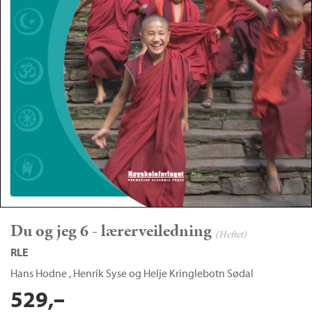
Du og jeg 6 - lærerveiledning
(Heftet)
RLE
Hans Hodne
,
Henrik Syse
og
Helje Kringlebotn Sødal
529,–