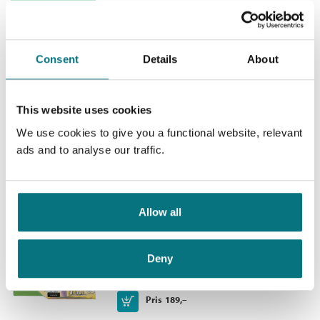
Religioner og livssyn i
Du og jeg 1-7
består av
skolehverdagen
arbeidsbøker til 1. og 2. årstrinn
Helje Kringlebotn Sødal
,
Hans
Consent
Details
About
tekstbøker til 3.-7. årstrinn
Hodne
,
Pål Repstad
og
Inger
lærerveiledninger
Margrethe Tallaksen
CD-er
nettsted www.duogjeg.no
Heftet
This website uses cookies
Kjøp
We use cookies to give you a functional website, relevant
Pris
539,–
ads and to analyse our traffic.
Du og jeg 2
Allow all
RLE
Hans Hodne
og
Helje Kringlebotn
Sødal
Deny
Heftet
Kjøp
Pris
189,–