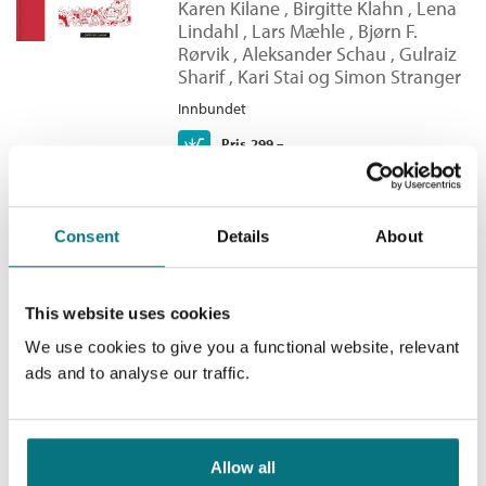
Karen Kilane
,
Birgitte Klahn
,
Lena
Serie:
Leseløve
oversikt over alle underarter av tigre og en innføring i arbeidet
Lindahl
,
Lars Mæhle
,
Bjørn F.
med vern av truede dyrarter.
Rørvik
,
Aleksander Schau
,
Gulraiz
Sharif
,
Kari Stai
og
Simon Stranger
I tillegg gir dyrepasserne tips og råd til barn som ønsker seg
kjæledyr.
Innbundet
Kjøp
Pris
299,–
Cappelen Damms lesebok for
Consent
Details
About
5. trinn Lærerens bok
Ingeborg Arvola
,
Thomas Aune
,
This website uses cookies
Thomas Brunstrøm
,
Elin Hansson
,
Karen Kilane
,
Birgitte Klahn
,
Lena
We use cookies to give you a functional website, relevant
Lindahl
,
Lars Mæhle
,
Bjørn F.
ads and to analyse our traffic.
Rørvik
,
Aleksander Schau
,
Gulraiz
Sharif
,
Kari Stai
og
Simon Stranger
Innbundet
Allow all
Pris
979,–