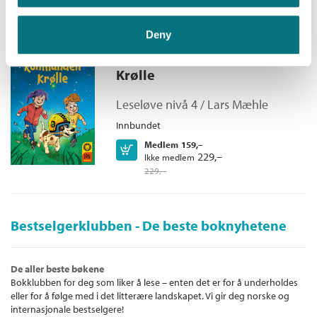
Kjøp
Deny
Leseløve nivå 4 - Romhunden
Krølle
Leseløve nivå 4 /
Lars Mæhle
Innbundet
Medlem
159,–
Kjøp
229,–
Ikke medlem
229,–
Bestselgerklubben - De beste boknyhetene
De aller beste bøkene
Bokklubben for deg som liker å lese – enten det er for å underholdes
eller for å følge med i det litterære landskapet. Vi gir deg norske og
internasjonale bestselgere!