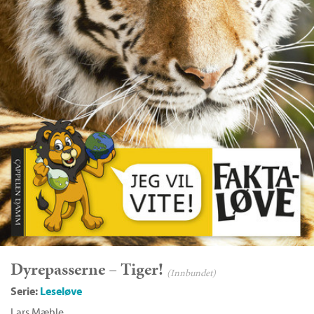
Dyrepasserne – Tiger!
(Innbundet)
Serie:
Leseløve
Lars Mæhle