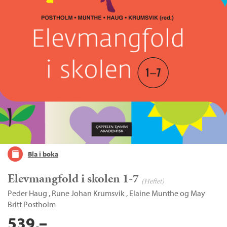
Bla i boka
Elevmangfold i skolen 1-7
(Heftet)
Peder Haug
,
Rune Johan Krumsvik
,
Elaine Munthe
og
May
Britt Postholm
539,–