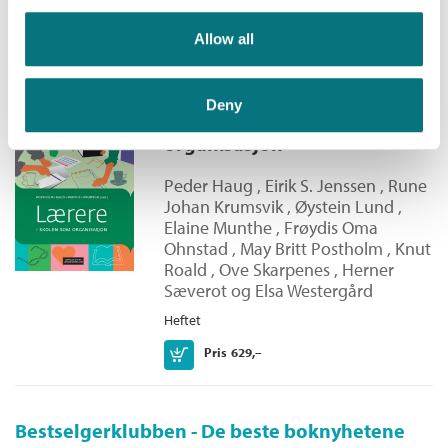
Allow all
Du vil kanskje også like
Deny
Lærere i skolen som
organisasjon
Peder Haug
,
Eirik S. Jenssen
,
Rune
Johan Krumsvik
,
Øystein Lund
,
Elaine Munthe
,
Frøydis Oma
Ohnstad
,
May Britt Postholm
,
Knut
Roald
,
Ove Skarpenes
,
Herner
Sæverot
og
Elsa Westergård
Heftet
Kjøp
Pris
629,–
Bestselgerklubben - De beste boknyhetene