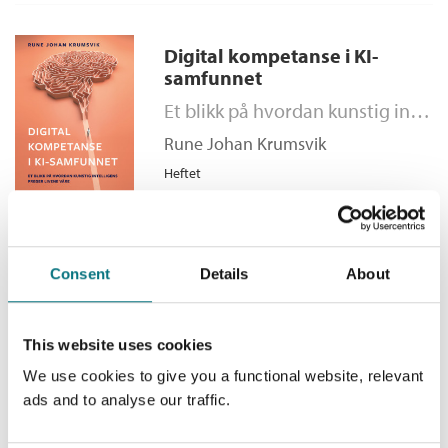
Nivå:
Akademisk
praksiseksempler som er relevante for trinnene som
utdanningen kvalifiserer for.
Digital kompetanse i KI-
samfunnet
Et blikk på hvordan kunstig intelligens preger livene våre
Rune Johan Krumsvik
Heftet
Kjøp
Pris
489,–
Consent
Details
About
Lesson Study
– i utdanning og praksis
This website uses cookies
Elaine Munthe
,
Nina Helgevold
og
Raymond Bjuland
We use cookies to give you a functional website, relevant
ads and to analyse our traffic.
Heftet
Kjøp
Pris
329,–