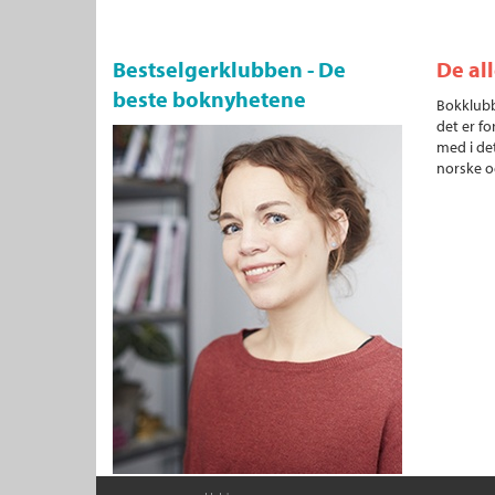
Bestselgerklubben - De
De al
beste boknyhetene
Bokklubb
det er fo
med i det
norske o