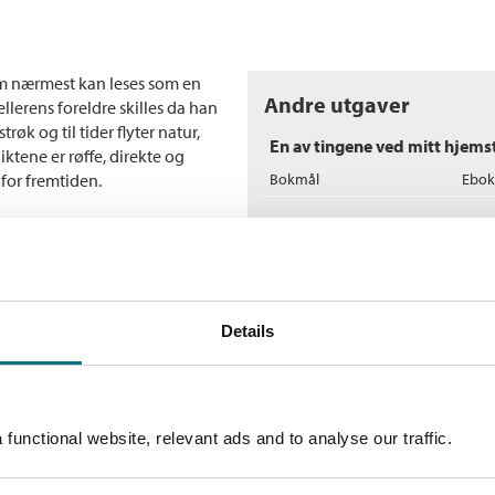
m nærmest kan leses som en
Andre utgaver
llerens foreldre skilles da han
trøk og til tider flyter natur,
En av tingene ved mitt hjems
tene er røffe, direkte og
for fremtiden.
Bokmål
Ebok
Flere bøker av Ole-Pet
N
Ol
Details
In
functional website, relevant ads and to analyse our traffic.