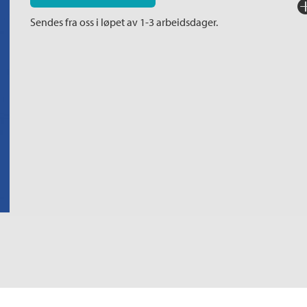
Fo
Sendes fra oss i løpet av 1-3 arbeidsdager.
Sp
I
Ka
An