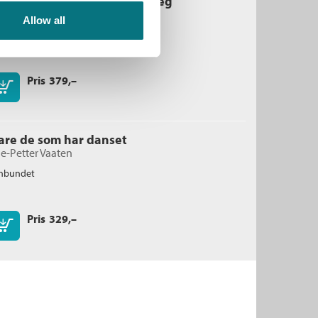
eg håper det går bra med meg
e-Petter Vaaten
Allow all
nbundet
Pris
379,–
Kjøp
are de som har danset
e-Petter Vaaten
nbundet
Pris
329,–
Kjøp