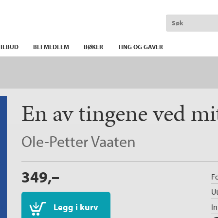
ILBUD
BLI MEDLEM
BØKER
TING OG GAVER
En av tingene ved mi
Ole-Petter Vaaten
349,–
Fo
Ut
Legg i kurv
I