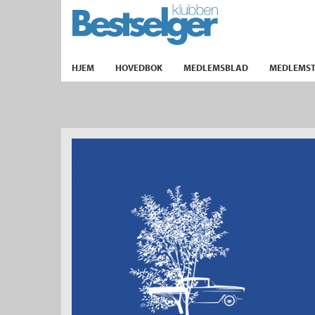
TIL FORSIDEN
HJEM
HOVEDBOK
MEDLEMSBLAD
MEDLEMST
k
lad
ilbud
m
aver
ice