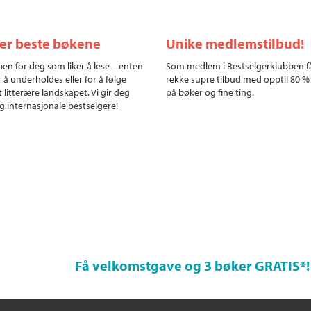
ler beste bøkene
Unike medlemstilbud!
en for deg som liker å lese – enten
Som medlem i Bestselgerklubben f
r å underholdes eller for å følge
rekke supre tilbud med opptil 80 %
 litterære landskapet. Vi gir deg
på bøker og fine ting.
g internasjonale bestselgere!
Få velkomstgave og 3 bøker GRATIS
*!