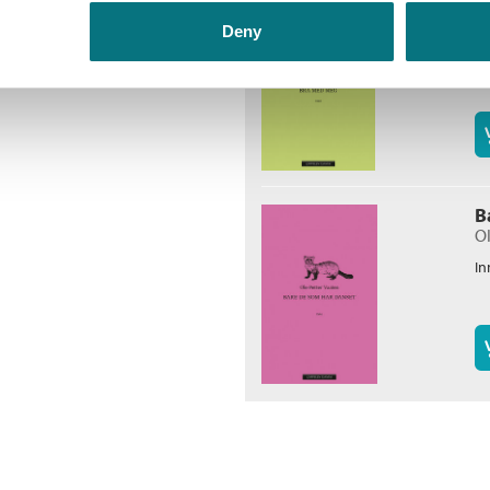
J
Ol
Deny
In
B
Ol
In