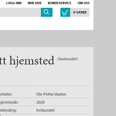
LOGG INN
MIN SIDE
KUNDESERVICE
OM OSS
0
VARER
tt hjemsted
(Innbundet)
rfatter:
Ole-Petter Vaaten
givelsesår:
2020
nnbinding:
Innbundet