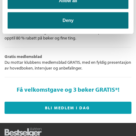
Skjønnlitteratur
og
Noveller, lyrikk
Allow all
eller for å følge med i det litterære landskapet. Vi gir deg norske og
og drama
internasjonale bestselgere!
Kopibeskyttelse:
Vannmerket
Deny
Filformat:
EPUB
Unike medlemstilbud!
Som medlem i Bestselgerklubben får du en rekke supre tilbud med
opptil 80 % rabatt på bøker og fine ting.
Gratis medlemsblad
Du mottar klubbens medlemsblad GRATIS, med en fyldig presentasjon
av hovedboken, intervjuer og anbefalinger.
Få velkomstgave og 3 bøker GRATIS
*!
BLI MEDLEM I DAG