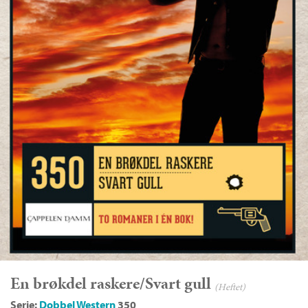
En brøkdel raskere/Svart gull
(Heftet)
Serie:
Dobbel Western
350