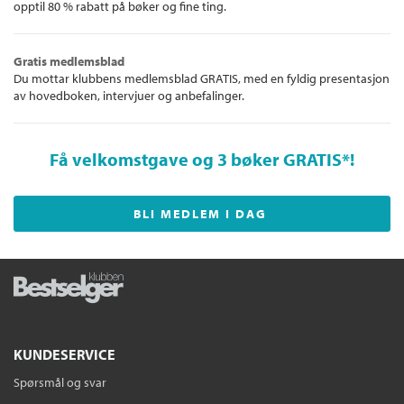
opptil 80 % rabatt på bøker og fine ting.
Gratis medlemsblad
Du mottar klubbens medlemsblad GRATIS, med en fyldig presentasjon
av hovedboken, intervjuer og anbefalinger.
Få velkomstgave og 3 bøker GRATIS
*!
BLI MEDLEM I DAG
KUNDESERVICE
Spørsmål og svar