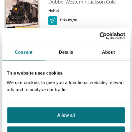
Dobbel Western /
Jackson Cole
vognen. Plutselig hørte han forsiktige skritt over perrongen. Tre
Antall sider:
256
skikkelser dukket opp i mørket. Med et splintrende brak
Heftet
Originaltittel:
Raidens of the Rio Grande/Reach
sprengte de døren og styrtet inn med skuddklare revolvere.
for Gold
Kjøp
Pris
89,90
Serie:
Dobbel Western
Serienummer:
350
Consent
Details
About
Under falskt flagg/Dødens
regnskap
This website uses cookies
Dobbel Western /
Jackson Cole
We use cookies to give you a functional website, relevant
Heftet
ads and to analyse our traffic.
Kjøp
Pris
89,90
Allow all
Fart, Shadow, fart/Hevnens