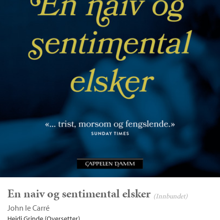
En naiv og sentimental elsker
(Innbundet)
John le Carré
Heidi Grinde (Oversetter)