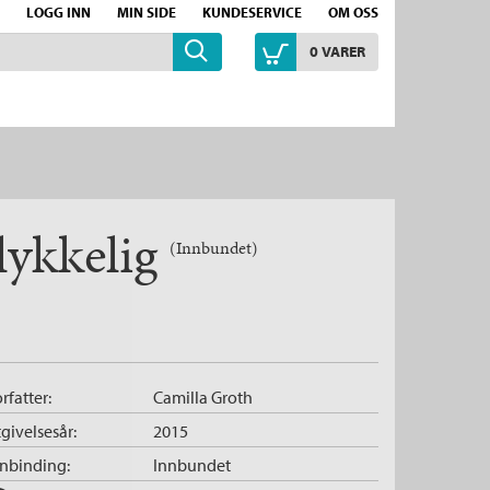
LOGG INN
MIN SIDE
KUNDESERVICE
OM OSS
0
VARER
 lykkelig
(Innbundet)
rfatter:
Camilla Groth
givelsesår:
2015
nnbinding:
Innbundet