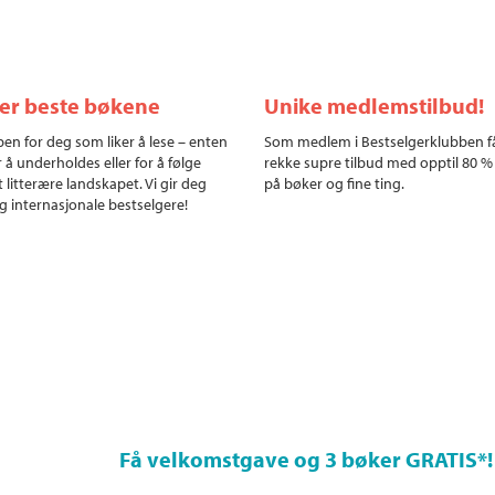
ler beste bøkene
Unike medlemstilbud!
en for deg som liker å lese – enten
Som medlem i Bestselgerklubben f
r å underholdes eller for å følge
rekke supre tilbud med opptil 80 %
 litterære landskapet. Vi gir deg
på bøker og fine ting.
g internasjonale bestselgere!
Få velkomstgave og 3 bøker GRATIS
*!