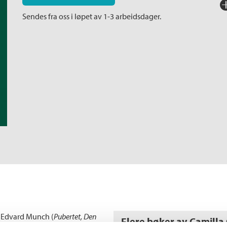
Fo
Sendes fra oss i løpet av 1-3 arbeidsdager.
Sp
I
Ka
An
l Edvard Munch (
Pubertet, Den
Flere bøker av Camilla