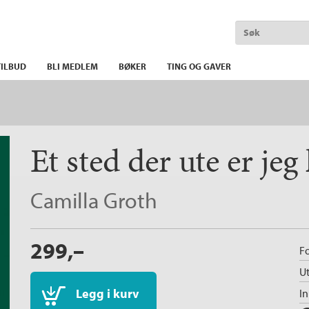
ILBUD
BLI MEDLEM
BØKER
TING OG GAVER
Et sted der ute er jeg
Camilla Groth
299,–
Fo
Ut
Legg i kurv
I