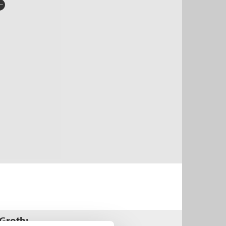
rlag:
Flamme Forlag
råk:
Bokmål
SBN/EAN:
9788282880527
tegori:
Noveller, lyrikk og drama
tall sider:
72
 Groth: