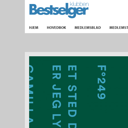
TIL FORSIDEN
HJEM
HOVEDBOK
MEDLEMSBLAD
MEDLEMST
k
lad
ilbud
m
aver
ice