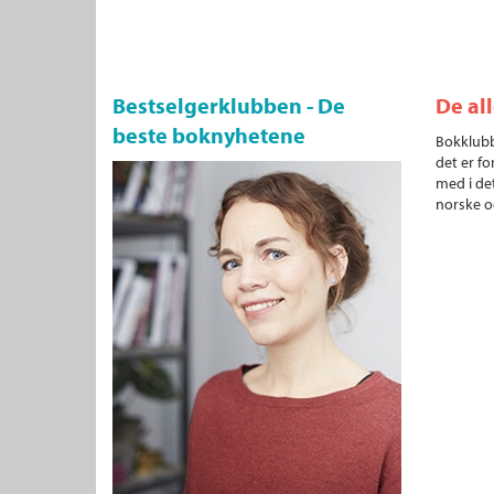
Bestselgerklubben - De
De al
beste boknyhetene
Bokklubb
det er fo
med i det
norske o