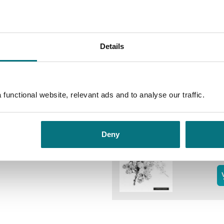
 portrettertes tanker og liv. Hva
til Edvard stryker over henne
R
En
Ca
rbeider; mørke, uavsluttede og
Details
ive kan kalle vanskelige
In
bryet og gi disse menneksene
ve og kanskje by på litt lys i
functional website, relevant ads and to analyse our traffic.
 jenta naken på sengekanten?
rd interessert? Hva er det han
E
foreviget? Skal det skje noe
Ca
Deny
In
m kunstneren og kunstnerens