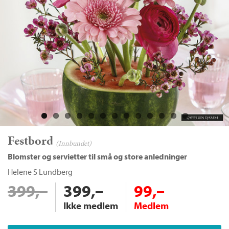
Festbord
(Innbundet)
Blomster og servietter til små og store anledninger
Helene S Lundberg
399,–
399,–
99,–
Ikke medlem
Medlem