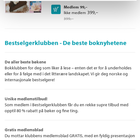
Tilbehør
- knapper er i seg selv et smykke. De kan sys på, limes,
Medlem
99,–
tres på metalltråd og hekles. Her får du prosjekter som heter:
Kjøp
399,–
Ikke medlem
Armbånd i orientalsk stil
399,–
Armbånd med overtrekksknapp
Morsom nål
Sommerhatten
Bestselgerklubben - De beste boknyhetene
Festkrage
Elegant halsbånd
Mobilfutteral
De aller beste bøkene
Lekre hårspenner
Bokklubben for deg som liker å lese – enten det er for å underholdes
Ring og matchende i håret
eller for å følge med i det litterære landskapet. Vi gir deg norske og
Fargeglade hårnåler
internasjonale bestselgere!
Spennende filthalsbånd
Halsbånd i brune toner
Enkelt halsbånd på snor
Unike medlemstilbud!
Forny klærne dine
Som medlem i Bestselgerklubben får du en rekke supre tilbud med
opptil 80 % rabatt på bøker og fine ting.
Heklet stripet lue
Heklede stripete pulsvarmere
Lekker selskapsveske
Gratis medlemsblad
Romantisk halsbånd
Du mottar klubbens medlemsblad GRATIS, med en fyldig presentasjon