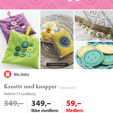
Bla i boka
Kreativ med knapper
(Innbundet)
Helene S Lundberg
349,–
349,–
59,–
Ikke medlem
Medlem