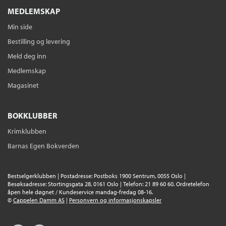
Personlig etikett
MEDLEMSKAP
Kneppkaker
Kleshengere til barneklær
Min side
Gratulasjonskort
Bestilling og levering
Meld deg inn
Lag dine egne knapper
- her lærer du om hvordan du lager
Medlemskap
knapper:
Knappestempel
Magasinet
Overtrekksknapper
Broderte knapper
BOKKLUBBER
Kreative knapper
Gammeldagse rulleknapper
Krimklubben
Heklede knapper
Barnas Egen Bokverden
I tillegg får du mønster i 100%.
Bestselgerklubben | Postadresse: Postboks 1900 Sentrum, 0055 Oslo |
Besøksadresse: Stortingsgata 28, 0161 Oslo | Telefon: 21 89 60 60. Ordretelefon
åpen hele døgnet / Kundeservice mandag-fredag 08-16.
©
Cappelen Damm AS
|
Personvern og informasjonskapsler