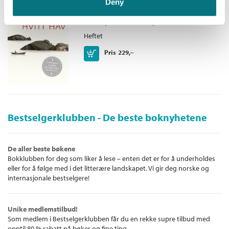
Deny
Barrøy-serien /
Roy Jacobsen
Heftet
Kjøp
Pris
229,–
Bestselgerklubben - De beste boknyhetene
De aller beste bøkene
Bokklubben for deg som liker å lese – enten det er for å underholdes
eller for å følge med i det litterære landskapet. Vi gir deg norske og
internasjonale bestselgere!
Unike medlemstilbud!
Som medlem i Bestselgerklubben får du en rekke supre tilbud med
opptil 80 % rabatt på bøker og fine ting.