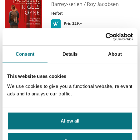
sørover. Han fryser, han skal ingen steder, og han blir
Barrøy-serien /
Roy Jacobsen
Antall sider:
496
drapsmann igjen.
Heftet
Kjøp
Pris
229,–
Consent
Details
About
De usynlige
This website uses cookies
Barrøy-serien /
Roy Jacobsen
We use cookies to give you a functional website, relevant
Heftet
ads and to analyse our traffic.
Kjøp
Pris
229,–
Allow all
Hvitt hav