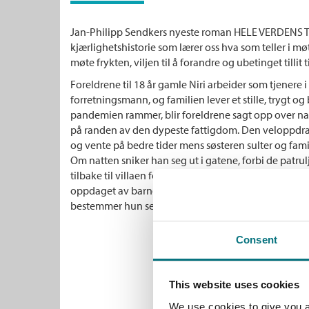
Jan-Philipp Sendkers nyeste roman HELE VERDENS TÅ
kjærlighetshistorie som lærer oss hva som teller i mø
møte frykten, viljen til å forandre og ubetinget tillit t
Foreldrene til 18 år gamle Niri arbeider som tjenere i
forretningsmann, og familien lever et stille, trygt og
pandemien rammer, blir foreldrene sagt opp over natt
på randen av den dypeste fattigdom. Den veloppdragne
og vente på bedre tider mens søsteren sulter og fami
Om natten sniker han seg ut i gatene, forbi de patr
tilbake til villaen for å få tak i det de trenger for å ov
oppdaget av barndomsvenninnen Mary, men i stede
bestemmer hun seg for å hjelpe.
Consent
This website uses cookies
We use cookies to give you a 