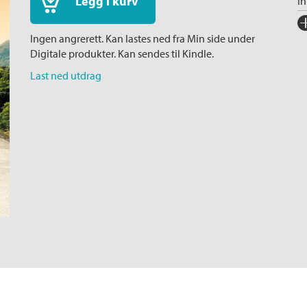
Legg i kurv
I
Fo
Ingen angrerett. Kan lastes ned fra Min side under
Sp
Digitale produkter. Kan sendes til Kindle.
I
Last ned utdrag
Ka
Ko
Fi
Or
Ov