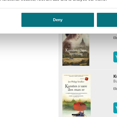
Deny
K
Bu
E
K
Bu
E