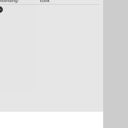
nnbinding:
Ebok
rlag:
Cappelen Damm
råk:
Bokmål
SBN/EAN:
9788202748999
tegori:
Romaner
,
Romaner
og
Skjønnlitteratur
pibeskyttelse:
Vannmerket
lformat:
EPUB
iginaltittel:
Die Rebellin und der Dieb
ersatt av:
Heyerdahl, Christian H.