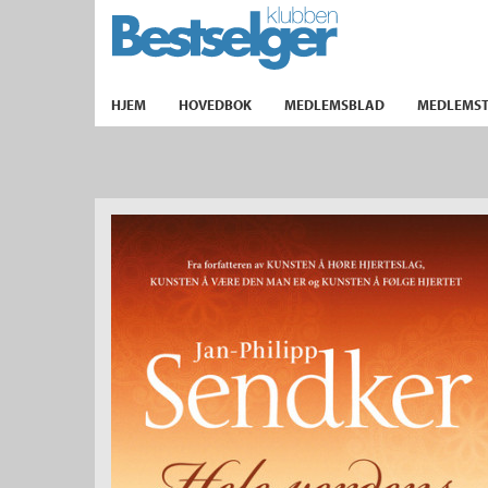
TIL FORSIDEN
HJEM
HOVEDBOK
MEDLEMSBLAD
MEDLEMST
k
lad
ilbud
m
aver
ice