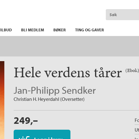
ILBUD
BLI MEDLEM
BØKER
TING OG GAVER
Hele verdens tårer
(Ebok
Jan-Philipp Sendker
Christian H. Heyerdahl (Oversetter)
249,–
Fo
Ut