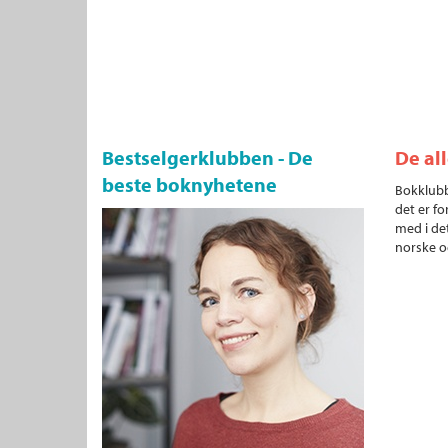
Bestselgerklubben - De
De al
beste boknyhetene
Bokklubb
det er fo
med i det
norske o