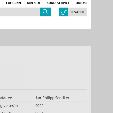
LOGG INN
MIN SIDE
KUNDESERVICE
OM OSS
0
VARER
)
rfatter:
Jan-Philipp Sendker
givelsesår:
2022