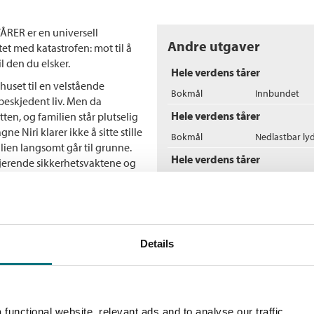
RER er en universell
Andre utgaver
tet med katastrofen: mot til å
il den du elsker.
Hele verdens tårer
 huset til en velstående
Bokmål
Innbundet
 beskjedent liv. Men da
Hele verdens tårer
en, og familien står plutselig
 Niri klarer ikke å sitte stille
Bokmål
Nedlastbar ly
lien langsomt går til grunne.
Hele verdens tårer
uljerende sikkerhetsvaktene og
erleve. I villaen blir han
Bokmål
Heftet
t for å anmelde ham,
Flere bøker av Jan-Phi
K
Details
Bu
E
functional website, relevant ads and to analyse our traffic.