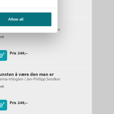
Pris
249,–
Kjøp
Allow all
unsten å høre hjerteslag
rma-trilogien /
Jan-Philipp Sendker
bok
Pris
249,–
Kjøp
unsten å være den man er
rma-trilogien /
Jan-Philipp Sendker
bok
Pris
249,–
Kjøp