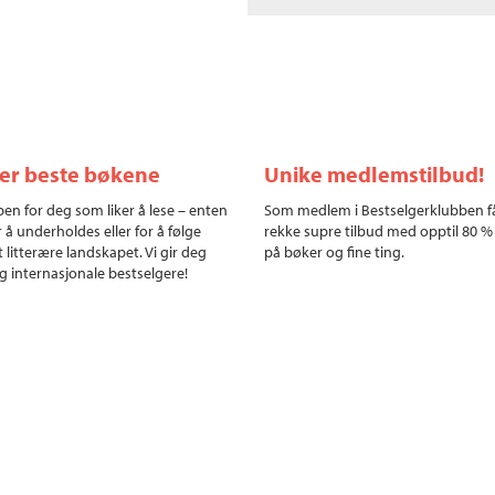
ler beste bøkene
Unike medlemstilbud!
en for deg som liker å lese – enten
Som medlem i Bestselgerklubben f
r å underholdes eller for å følge
rekke supre tilbud med opptil 80 %
 litterære landskapet. Vi gir deg
på bøker og fine ting.
g internasjonale bestselgere!