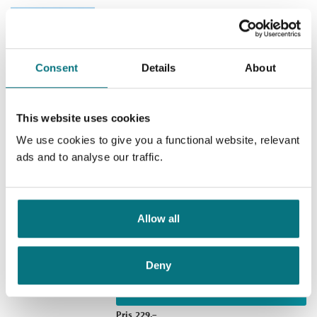
Babblarna – Hvor er Babbas
ting?
Babblarna /
Anneli Tisell
Consent
Details
About
Ebok
This website uses cookies
We use cookies to give you a functional website, relevant
Pris
229,–
ads and to analyse our traffic.
Bursdag hos Babblarna
Allow all
Babblarna /
Anneli Tisell
Ebok
Deny
Pris
229,–