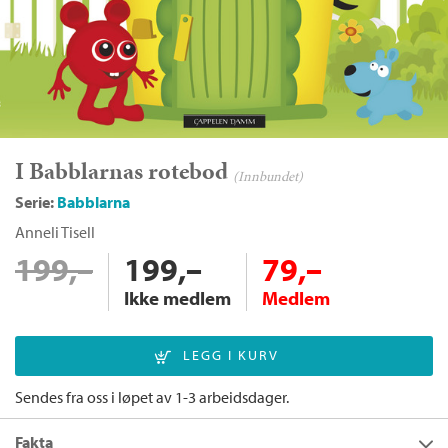
I Babblarnas rotebod
(Innbundet)
Serie:
Babblarna
Anneli Tisell
199,–
199,–
79,–
Ikke medlem
Medlem
Sendes fra oss i løpet av 1-3 arbeidsdager.
Fakta