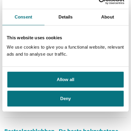
Bursdag hos Babblarna
Babblarna /
Anneli Tisell
Consent
Details
About
Innbundet
Medlem
174,–
Kjøp
This website uses cookies
199,–
Ikke medlem
199,–
We use cookies to give you a functional website, relevant
ads and to analyse our traffic.
Natti natt, Babblarna
Allow all
Babblarna /
Anneli Tisell
Innbundet
Medlem
149,–
Kjøp
Deny
199,–
Ikke medlem
199,–
Bestselgerklubben - De beste boknyhetene