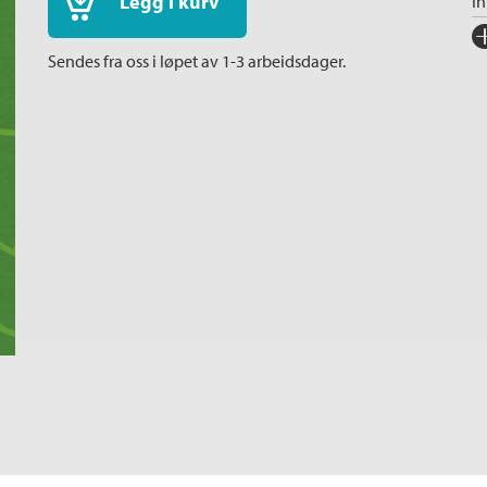
Legg i kurv
I
Fo
Sendes fra oss i løpet av 1-3 arbeidsdager.
Sp
I
Ka
An
Or
Ov