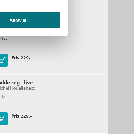
Kjøp
Allow all
erotonin
ichel Houellebecq
ftet
Pris
229,–
Kjøp
olde seg i live
ichel Houellebecq
ftet
Pris
229,–
Kjøp