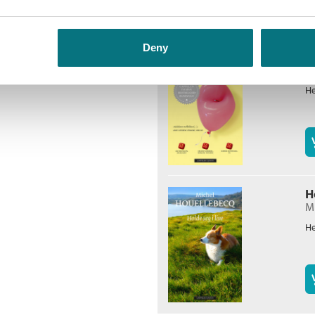
Deny
S
M
He
H
M
He