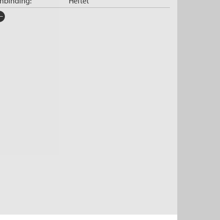
nnbinding:
Heftet
rlag:
Cappelen Damm
råk:
Bokmål
SBN/EAN:
9788202501969
tegori:
Romaner
tall sider:
336
iginaltittel:
La carte et le territoire
ersatt av:
Lundbo, Thomas