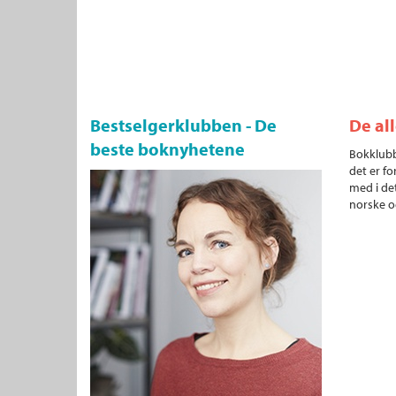
Bestselgerklubben - De
De al
beste boknyhetene
Bokklubb
det er fo
med i det
norske o