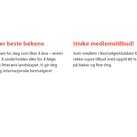
ler beste bøkene
Unike medlemstilbud!
en for deg som liker å lese – enten
Som medlem i Bestselgerklubben f
r å underholdes eller for å følge
rekke supre tilbud med opptil 80 %
 litterære landskapet. Vi gir deg
på bøker og fine ting.
g internasjonale bestselgere!