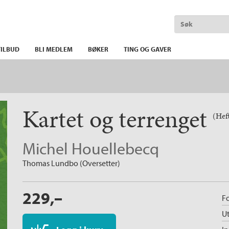
ILBUD
BLI MEDLEM
BØKER
TING OG GAVER
Kartet og terrenget
(Hef
Michel Houellebecq
Thomas Lundbo (Oversetter)
229,–
Fo
Ut