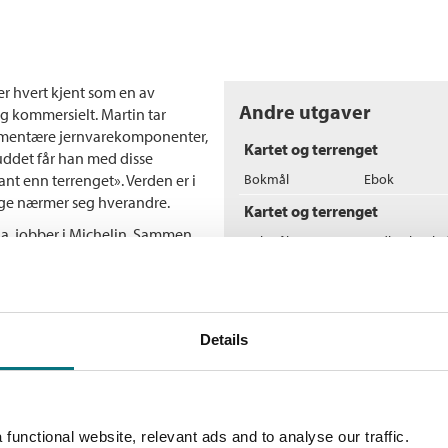
er hvert kjent som en av
Andre utgaver
g kommersielt. Martin tar
lementære jernvarekomponenter,
Kartet og terrenget
uddet får han med disse
sant enn terrenget». Verden er i
Bokmål
Ebok
rlige nærmer seg hverandre.
Kartet og terrenget
ga, jobber i Michelin. Sammen
Bokmål
Nedlastbar ly
ndsbygda, typiske steder for et
men som tilfredsstiller
Flere bøker av Michel 
istorisk egenart. Etter at Olga
dre ut av livet til Jed Martin,
I
Details
 enn sin gallerist Franz, og to
M
ert døende faren, en arkitekt
He
t ble leder av et
er på badesteder. Den andre er
functional website, relevant ads and to analyse our traffic.