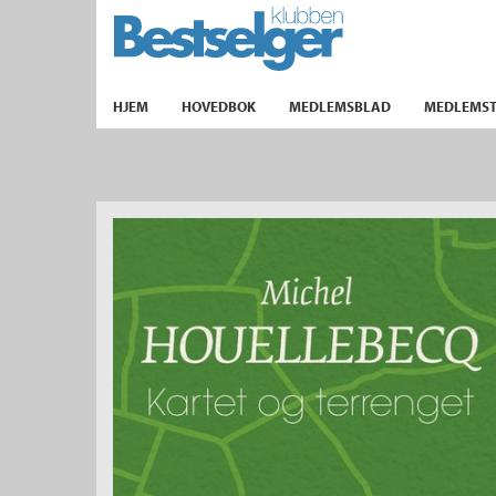
TIL FORSIDEN
HJEM
HOVEDBOK
MEDLEMSBLAD
MEDLEMST
k
lad
ilbud
m
aver
ice