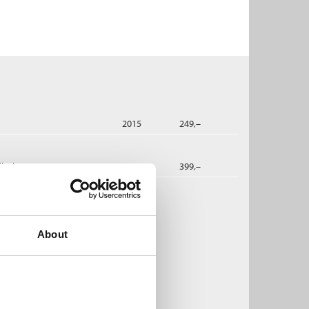
2015
249,–
dbok
2019
399,–
Houellebecq:
ntervensjoner
About
ichel Houellebecq
ftet
Pris
229,–