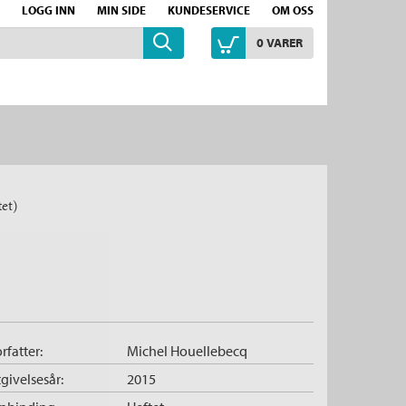
LOGG INN
MIN SIDE
KUNDESERVICE
OM OSS
0
VARER
tet)
rfatter:
Michel Houellebecq
givelsesår:
2015