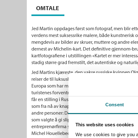
OMTALE
Jed Martin oppdages først som fotograf, men blir ett
verdens mest suksessrike malere, både kunstnerisk o
mengdevis av bilder av skruer, muttere og andre e
dernest av Michelin-kart. Det definitive gjennom-br
kartfotografiene i utstillingen «Kartet er mer interes
stadig større grad fremstilt, det autentiske og natu
Jed Martins kjæreste, den vakre russiske kvinnen Ol
reiser de til luksushoteller og slott på den franske la
Europa som har mistet sin betydning i produksjonen, 
turistenes forventninger om en særegen kulturell og h
får en stilling i Russland, forsvinner hun mer eller min
Consent
som fra nå av knapt forholder seg til andre mennesker
andre personer: Den ene er den aldrende og etter hv
som valgte å gi slipp på sine utopiske ideer og i stede
This website uses cookies
entreprenørfirma spesialisert på leilighetskompleks
Michel Houellebecq.
We use cookies to give you a 