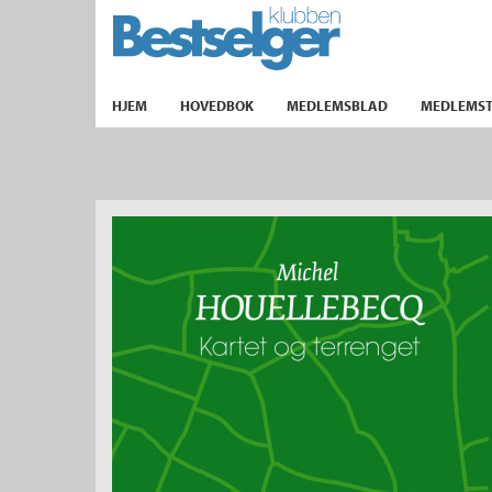
TIL FORSIDEN
HJEM
HOVEDBOK
MEDLEMSBLAD
MEDLEMST
k
lad
ilbud
m
aver
ice