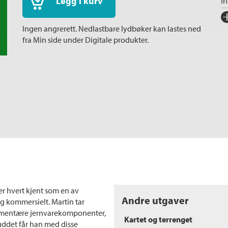
Legg i kurv
I
Fo
Ingen angrerett. Nedlastbare lydbøker kan lastes ned
Sp
fra Min side under Digitale produkter.
I
Ka
In
Sp
Ko
Fi
Or
Ov
er hvert kjent som en av
Andre utgaver
g kommersielt. Martin tar
lementære jernvarekomponenter,
Kartet og terrenget
uddet får han med disse