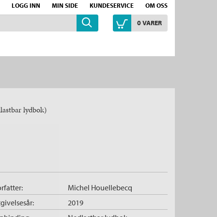
LOGG INN
MIN SIDE
KUNDESERVICE
OM OSS
0
VARER
lastbar lydbok)
rfatter:
Michel Houellebecq
givelsesår:
2019