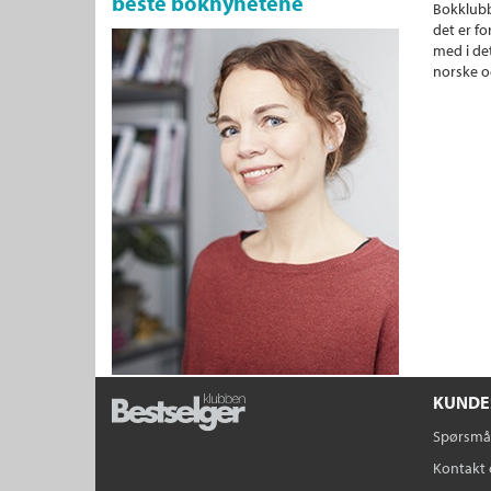
beste boknyhetene
Bokklubb
det er fo
med i det
norske o
KUNDE
Spørsmål
Kontakt 