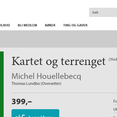
ILBUD
BLI MEDLEM
BØKER
TING OG GAVER
Kartet og terrenget
(Ned
Michel Houellebecq
Thomas Lundbo (Oversetter)
399,–
Fo
Ut