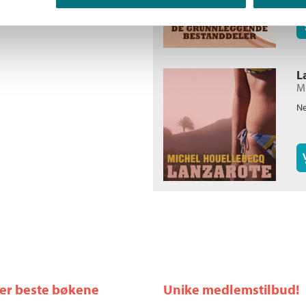
L
M
Ne
ler beste bøkene
Unike medlemstilbud!