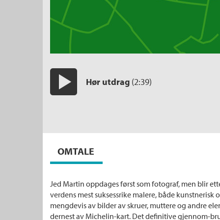
Hør utdrag
(2:39)
Start/pause
OMTALE
Jed Martin oppdages først som fotograf, men blir ett
verdens mest suksessrike malere, både kunstnerisk o
mengdevis av bilder av skruer, muttere og andre e
dernest av Michelin-kart. Det definitive gjennom-br