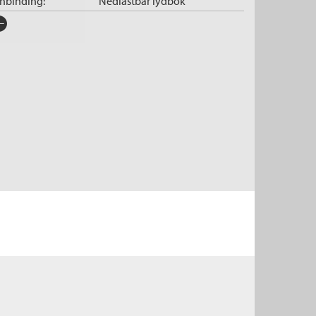
nnbinding:
Nedlastbar lydbok
rlag:
Cappelen Damm
råk:
Bokmål
SBN/EAN:
9788202658786
tegori:
Lydbok
nleser:
Ramstad, Håkon
illetid:
12:24
pibeskyttelse:
Vannmerket
lformat:
MP3
iginaltittel:
La carte et le territoire
ersatt av:
Lundbo, Thomas