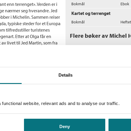
sant enn terrenget». Verden er i
Bokmål
Ebok
rlige nærmer seg hverandre. Jed
Kartet og terrenget
obber i Michelin. Sammen reiser
Bokmål
Hefte
gda, typiske steder for et Europa
 tilfredsstiller turistenes
Flere bøker av Michel 
enart. Etter at Olga får en
av livet til Jed Martin, som fra
t
 gallerist Franz, og to andre
M
ende faren, en arkitekt som
le leder av et entreprenørfirma
Ne
Den andre er Michel
Details
functional website, relevant ads and to analyse our traffic.
D
M
Ne
Deny