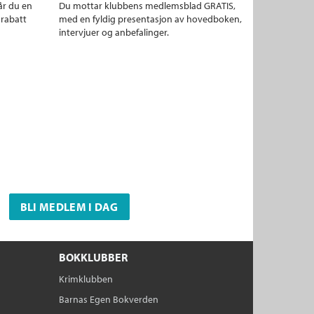
år du en
Du mottar klubbens medlemsblad GRATIS,
 rabatt
med en fyldig presentasjon av hovedboken,
intervjuer og anbefalinger.
BLI MEDLEM I DAG
BOKKLUBBER
Krimklubben
Barnas Egen Bokverden