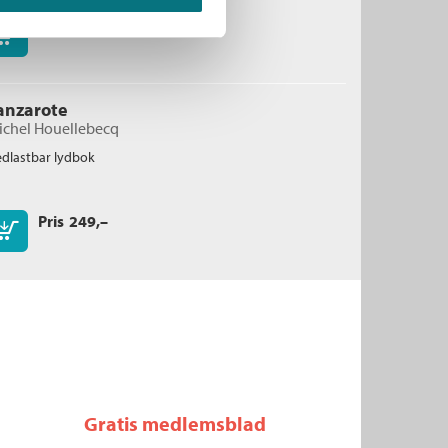
Pris
399,–
Kjøp
anzarote
ichel Houellebecq
dlastbar lydbok
Pris
249,–
Kjøp
Gratis medlemsblad