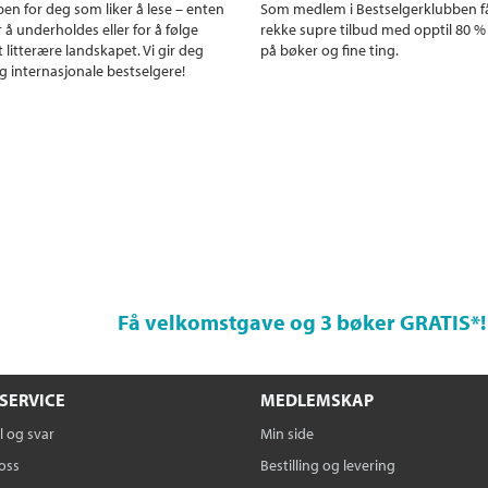
en for deg som liker å lese – enten
Som medlem i Bestselgerklubben f
r å underholdes eller for å følge
rekke supre tilbud med opptil 80 %
 litterære landskapet. Vi gir deg
på bøker og fine ting.
g internasjonale bestselgere!
Få velkomstgave og 3 bøker GRATIS
*!
SERVICE
MEDLEMSKAP
 og svar
Min side
oss
Bestilling og levering