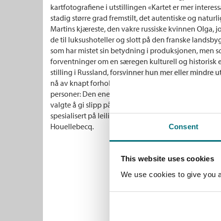
kartfotografiene i utstillingen «Kartet er mer interes
stadig større grad fremstilt, det autentiske og natu
Martins kjæreste, den vakre russiske kvinnen Olga, j
de til luksushoteller og slott på den franske landsby
som har mistet sin betydning i produksjonen, men som
forventninger om en særegen kulturell og historisk eg
stilling i Russland, forsvinner hun mer eller mindre ut 
nå av knapt forholder seg til andre mennesker enn sin
personer: Den ene er den aldrende og etter hvert dø
valgte å gi slipp på sine utopiske ideer og i stedet b
spesialisert på leilighetskomplekser på badesteder. 
Houellebecq.
Consent
This website uses cookies
We use cookies to give you a 