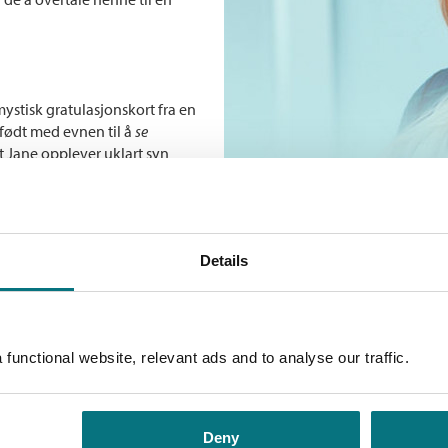
mystisk gratulasjonskort fra en
 født med evnen til å
se
t Jane opplever uklart syn
ne tenker tilbake på alle
ert par, begynner hun å tror at
nen hun fyller 30, må hun finne
, og beskrive dem detaljert i en
Details
ærligheten.
Sa
Andre utgaver
lle variasjoner og former i
functional website, relevant ads and to analyse our traffic.
 uforpliktende kjærligheten til
Kjærlighetens ansikt
ennskapsbaserte, eller
ver eneste karakter i
Bokmål
Ebok
, Katie, Mel og Elaine, eller en
Deny
Kjærlighetens ansikt