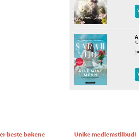
A
Sa
In
ler beste bøkene
Unike medlemstilbud!