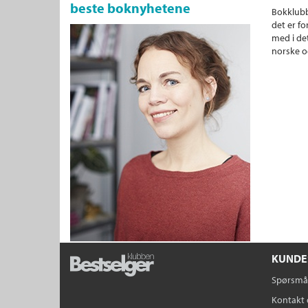
beste boknyhetene
Bokklubb
det er fo
med i det
norske o
KUNDE
Spørsmål
Kontakt 