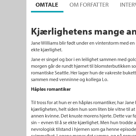
OMTALE
OM FORFATTER
INTER
Kjærlighetens mange an
Jane Williams blir født under en vinterstorm med en h
ekte kjærlighet.
Jane er singel og bor i en leilighet sammen med gol
morgen går de rundt hjørnet til blomsterbutikken som
romantiske Seattle. Her lager hun de vakreste bukette
sammen med venninne og kollega Lo.
Håpløs romantiker
Til tross for at hun er en håpløs romantiker, har Jane h
kjærligheten, helt siden hun som liten ble vitne til a
annen kvinne. Det knuste morens hjerte. Dette var 
sin – evnen til å se ekte kjærlighet. Men hun trodde a
nevrologisk tilstand i hjernen som ga henne episode
svimmelhet. Legene mener det samme, og nå prøver d