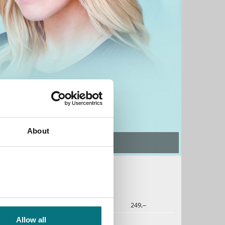
About
rah Jio. Foto: Nina Subin
2020
249,–
Allow all