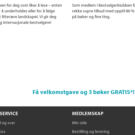
en for deg som liker å lese – enten
Som medlem i Bestselgerklubben f
r å underholdes eller for å følge
rekke supre tilbud med opptil 80 %
 litterære landskapet. Vi gir deg
på bøker og fine ting.
g internasjonale bestselgere!
Få velkomstgave og 3 bøker GRATIS
*!
SERVICE
MEDLEMSKAP
 og svar
Min side
oss
Bestilling og levering