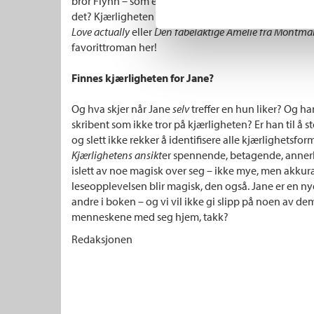
bror Flynn – som enten blir forlatt, elsker for mye, for 
det? Kjærligheten kan være fantastisk, men også så v
Love actually
eller
Den fabelaktige Amélie fra Montmar
favorittroman her!
Finnes kjærligheten for Jane?
Og hva skjer når Jane
selv
treffer en hun liker? Og ha
skribent som ikke tror på kjærligheten? Er han til å 
og slett ikke rekker å identifisere alle kjærlighetsf
Kjærlighetens ansikt
er spennende, betagende, annerl
islett av noe magisk over seg – ikke mye, men akkurat
leseopplevelsen blir magisk, den også. Jane er en ny
andre i boken – og vi vil ikke gi slipp på noen av dem
menneskene med seg hjem, takk?
Redaksjonen