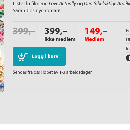
Likte du filmene
Love Actually
og
Den fabelaktige Améli
Sarah Jios nye roman!
399,–
399,–
149,–
Fo
Ikke medlem
Medlem
Ut
I
Legg i kurv
Fo
Sp
Sendes fra oss i løpet av 1-3 arbeidsdager.
I
Ka
An
Or
Ov