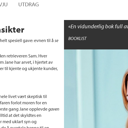
VJU
UTDRAG
En vidunderlig bok full av
sikter
BOOKLIST
elt spesiell gave: evnen til å
se
den retrieveren Sam. Hver
 Jane har arvet, i hjertet av
r til kjente og ukjente kunder,
ele livet vært skeptisk til
t faren forlot moren for en
første gang Jane opplevde
gaven
lltid at det skyldtes en
r med uklart syn og
e å overtale henne til en