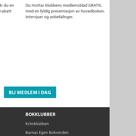
år du en
Du mottar klubbens medlemsblad GRATIS,
 rabatt
med en fyldig presentasjon av hovedboken,
intervjuer og anbefalinger.
BLI MEDLEM I DAG
BOKKLUBBER
Krimklubben
Barnas Egen Bokverden