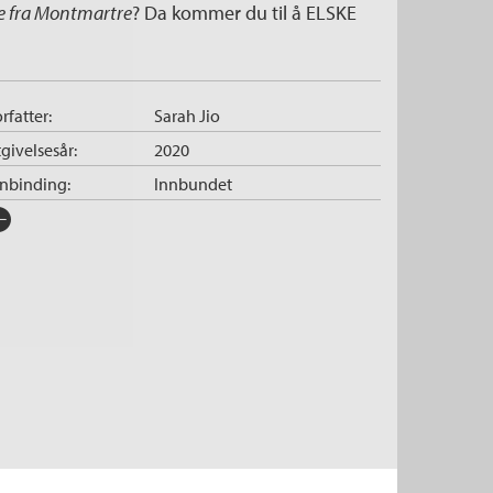
e fra Montmartre
? Da kommer du til å ELSKE
rfatter:
Sarah Jio
givelsesår:
2020
nnbinding:
Innbundet
rlag:
Cappelen Damm
råk:
Bokmål
SBN/EAN:
9788202625122
tegori:
Romaner
tall sider:
320
iginaltittel:
The Look of Love
ersatt av:
Müller, Mari Johanne