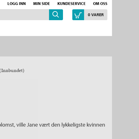
LOGG INN
MIN SIDE
KUNDESERVICE
OM OSS
0
VARER
(Innbundet)
blomst, ville Jane vært den lykkeligste kvinnen