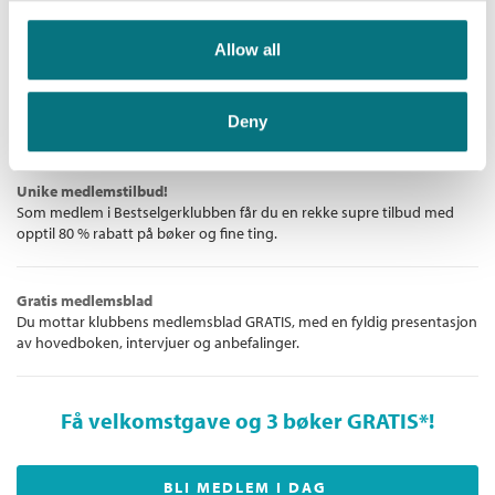
Allow all
De aller beste bøkene
Bokklubben for deg som liker å lese – enten det er for å underholdes
eller for å følge med i det litterære landskapet. Vi gir deg norske og
Deny
internasjonale bestselgere!
Unike medlemstilbud!
Som medlem i Bestselgerklubben får du en rekke supre tilbud med
opptil 80 % rabatt på bøker og fine ting.
Gratis medlemsblad
Du mottar klubbens medlemsblad GRATIS, med en fyldig presentasjon
av hovedboken, intervjuer og anbefalinger.
Få velkomstgave og 3 bøker GRATIS
*!
BLI MEDLEM I DAG