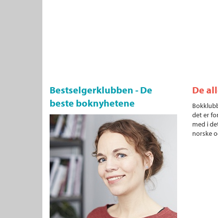
Bestselgerklubben - De
De al
beste boknyhetene
Bokklubb
det er fo
med i det
norske o