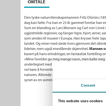
OMTALE
Den tyske naturvitenskapsmannen Fritz Dörries (1852 
dag kan fatte. Fra han er 25 år gammel foretar han en 
Som en blanding av Lars Monsen og Carl von Linné
ugjestmilde regioner, og fanger tigre, hjort, ørner, 
som sendes til museer i Europa. Han krysser hele Japan
landet. Og reiser med slede tvers gjennom det sibirsk
lidelser, men også enestående skjønnhet.
Mannen so
basert på hans erindringer, en fantastisk fortelling 
«Mine foreldre ga meg mange navn, men kalte meg bar
undertegnet med annet, Fritz Dörries. Født inn i en 
vel bare å forvente at det også i meg skulle bo en ov
naturen. Allerede som fireåring ble jeg forhekset inn
synet av en sommerfugl med det magiske navnet P
Consent
This website uses cookies