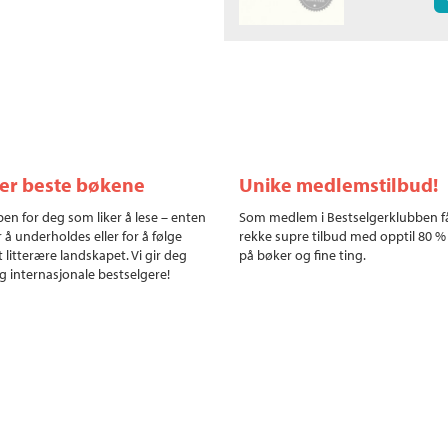
ler beste bøkene
Unike medlemstilbud!
en for deg som liker å lese – enten
Som medlem i Bestselgerklubben f
r å underholdes eller for å følge
rekke supre tilbud med opptil 80 %
 litterære landskapet. Vi gir deg
på bøker og fine ting.
g internasjonale bestselgere!