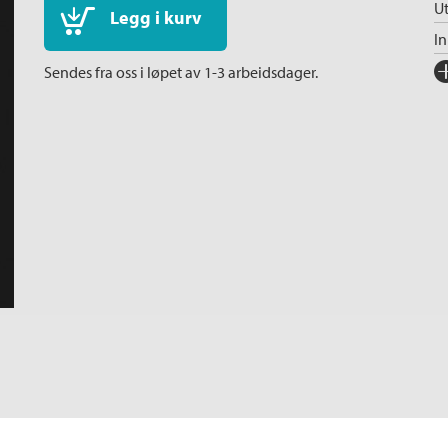
Ut
Legg i kurv
I
Fo
Sendes fra oss i løpet av 1-3 arbeidsdager.
Sp
I
Ka
An