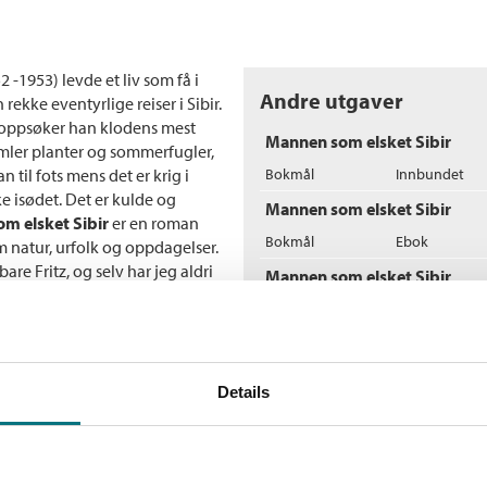
-1953) levde et liv som få i
Andre utgaver
rekke eventyrlige reiser i Sibir.
 oppsøker han klodens mest
Mannen som elsket Sibir
samler planter og sommerfugler,
 til fots mens det er krig i
Bokmål
Innbundet
e isødet. Det er kulde og
Mannen som elsket Sibir
m elsket Sibir
er en roman
Bokmål
Ebok
om natur, urfolk og oppdagelser.
e Fritz, og selv har jeg aldri
Mannen som elsket Sibir
kjent entomologfamilie var det
Bokmål
Nedlastbar ly
erveldende kjærlighet til
 i de øst-sibirske ødemarker, ved
Flere bøker av Roy Jac
arnassius nomion …»
Details
R
Ba
He