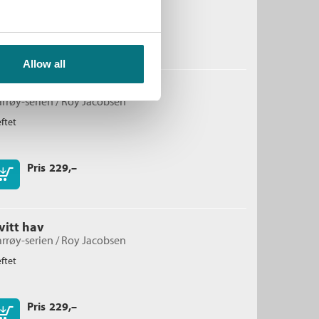
Pris
229,–
Kjøp
Allow all
e usynlige
rrøy-serien /
Roy Jacobsen
ftet
Pris
229,–
Kjøp
vitt hav
rrøy-serien /
Roy Jacobsen
ftet
Pris
229,–
Kjøp