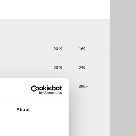
2019
169,–
2019
249,–
dbok
2019
399,–
obsen og Anneliese Pitz:
About
igels øyne
rrøy-serien /
Roy Jacobsen
ftet