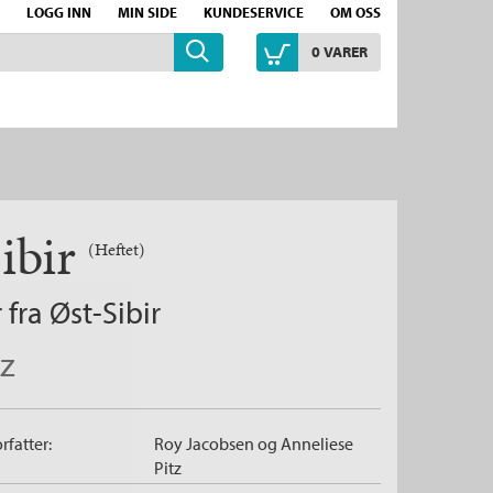
LOGG INN
MIN SIDE
KUNDESERVICE
OM OSS
0
VARER
ibir
(Heftet)
fra Øst-Sibir
tz
rfatter:
Roy Jacobsen
og
Anneliese
Pitz