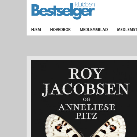
TIL FORSIDEN
HJEM
HOVEDBOK
MEDLEMSBLAD
MEDLEMST
k
lad
ilbud
m
aver
ice