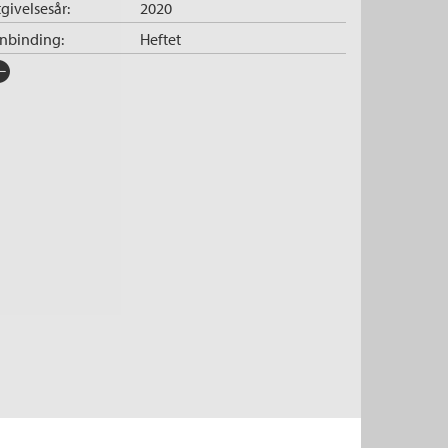
givelsesår:
2020
nnbinding:
Heftet
rlag:
Cappelen Damm
råk:
Bokmål
SBN/EAN:
9788202662219
tegori:
Romaner
tall sider:
280