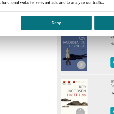
functional website, relevant ads and to analyse our traffic.
Deny
D
Ba
He
H
Ba
He