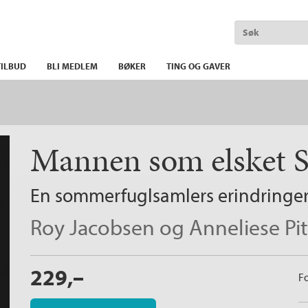
ILBUD
BLI MEDLEM
BØKER
TING OG GAVER
Mannen som elsket S
En sommerfuglsamlers erindringer 
Roy Jacobsen
og
Anneliese Pi
229,–
Fo