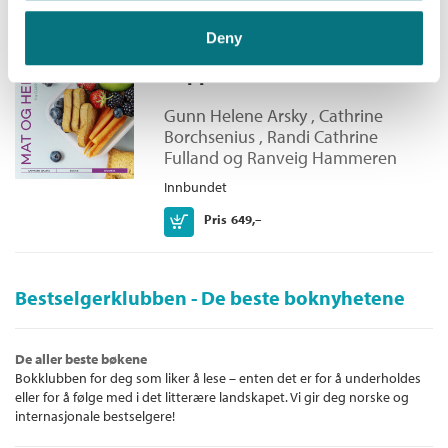
Deny
Mat og helse 8-10 fra
Cappelen Damm Grunnbok
Gunn Helene Arsky
,
Cathrine
Borchsenius
,
Randi Cathrine
Fulland
og
Ranveig Hammeren
Innbundet
Kjøp
Pris
649,–
Bestselgerklubben - De beste boknyhetene
De aller beste bøkene
Bokklubben for deg som liker å lese – enten det er for å underholdes
eller for å følge med i det litterære landskapet. Vi gir deg norske og
internasjonale bestselgere!