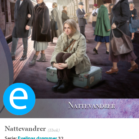
Ebok
Nattevandrer
(Ebok)
Serie:
Evelinas drømmer
32