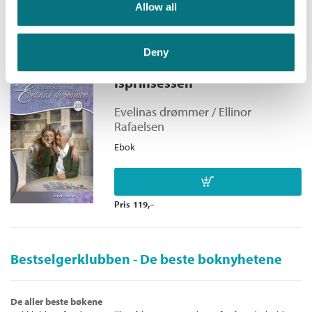
Allow all
Pris
79,–
Deny
Isprinsessen
Evelinas drømmer /
Ellinor
Rafaelsen
Ebok
Pris
119,–
Bestselgerklubben - De beste boknyhetene
De aller beste bøkene