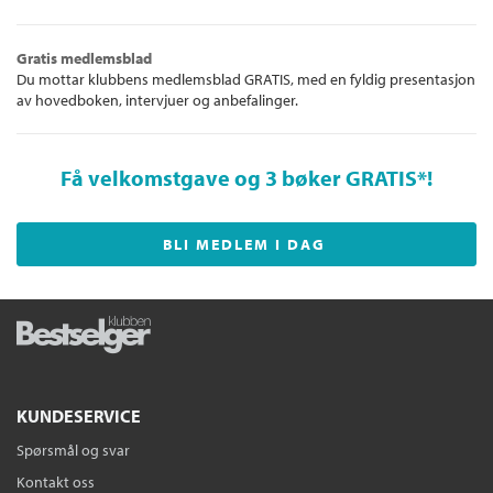
Gratis medlemsblad
Du mottar klubbens medlemsblad GRATIS, med en fyldig presentasjon
av hovedboken, intervjuer og anbefalinger.
Få velkomstgave og 3 bøker GRATIS
*!
BLI MEDLEM I DAG
KUNDESERVICE
Spørsmål og svar
Kontakt oss