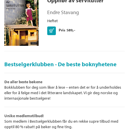
Opphør av servitutter
I rettsøkonomien trekker man inn samfunnsøkonomiske idéer,
begreper og teorier for å øke forståelsen for rettsreglene og for
Endre Stavang
å bedre kvaliteten på rettssystemets beslutninger og
begrunnelser. Denne rettsvitenskapelige tilnærmingsmåten
Heftet
har tradisjoner i Norge tilbake til A. M. Schweigaard, men
Kjøp
Pris
589,–
denne boken avspeiler først og fremst den raske internasjonale
utviklingen innen rettsøkonomien de siste tiårene.
Endre Stavang er dr. juris. og førsteamanuensis ved Institutt for
privatrett ved Universitetet i Oslo. Han har hatt
forskningsopphold ved Senter for grunnforskning og Yale Law
Bestselgerklubben - De beste boknyhetene
School og har dessuten vært advokat i Norsk Hydro og
konstituert lagdommer (Borgarting). Hans bøker og artikler
dreier seg særlig om tingsrett, erstatningsrett og miljørett.
De aller beste bøkene
Bokklubben for deg som liker å lese – enten det er for å underholdes
Erling Eide er dr. philos. og professor i sosialøkonomi ved Det
eller for å følge med i det litterære landskapet. Vi gir deg norske og
juridiske fakultet ved Universitetet i Oslo. Han har hatt
internasjonale bestselgere!
forskningsopphold i England, Frankrike og Italia og har skrevet
bøker og artikler om produksjonsteori, miljøøkonomi,
kriminaløkonomi og erstatningsrett.
Unike medlemstilbud!
Som medlem i Bestselgerklubben får du en rekke supre tilbud med
opptil 80 % rabatt på bøker og fine ting.